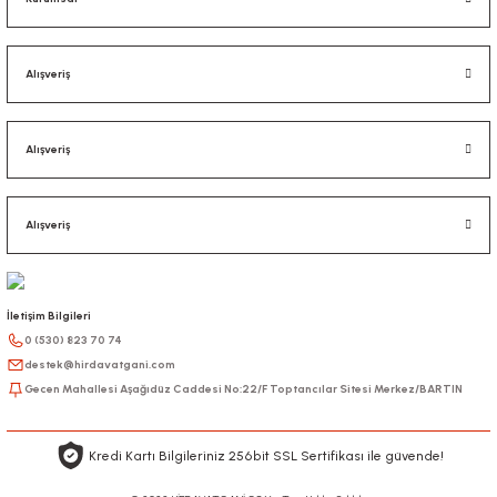
Alışveriş
Alışveriş
Alışveriş
İletişim Bilgileri
0 (530) 823 70 74
destek@hirdavatgani.com
Gecen Mahallesi Aşağıdüz Caddesi No:22/F Toptancılar Sitesi Merkez/BARTIN
Kredi Kartı Bilgileriniz 256bit SSL Sertifikası ile güvende!