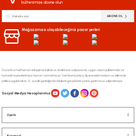
bültenimize abone olun
ABONE OL
Mağazamıza ulaşabileceğiniz pazar yerleri
Güvenli ve hızlı hizmet anlayışımız kaliteli ve nitelikli ürün yelpazemiz, uygun satış koşullarınmızla siz
kıymetli müşterilerimize hizmet vermekteyiz. Sektörümüzde iç dış arenada modern ve atılımcı bir
politika uygulamakta, 21. yüzyılın getirdiği teknolojilerin gereklerini yerine getirmeye çalışmaktayız.
Sosyal Medya Hesaplarımız
Üyelik
Kurumsal