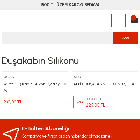
1500 TL ÜZERİ KARGO BEDAVA
ARA
Duşakabin Silikonu
Würth
Akfix
Würth Duş Kabin Silikonu Şeffay 310
AKFİX DUŞAKABİN SİLİKONU ŞEFFAF
Ml
300,00 TL
230,00 TL
%25
225,00 TL
E-Bülten Aboneliği
Kampanya ve fırsatlardan haberdar olmak için e-