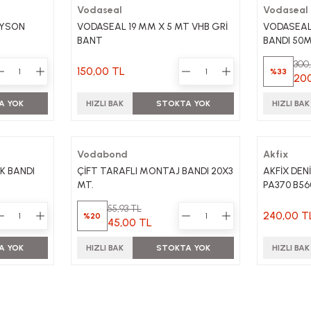
Vodaseal
Vodaseal
AYSON
VODASEAL 19 MM X 5 MT VHB GRİ
VODASEAL
BANT
BANDI 50
300
150,00 TL
%33
20
A YOK
HIZLI BAK
STOKTA YOK
HIZLI BAK
Vodabond
Akfix
K BANDI
ÇİFT TARAFLI MONTAJ BANDI 20X3
AKFİX DEN
MT.
PA370 B5
55,93 TL
240,00 T
%20
45,00 TL
A YOK
HIZLI BAK
STOKTA YOK
HIZLI BAK