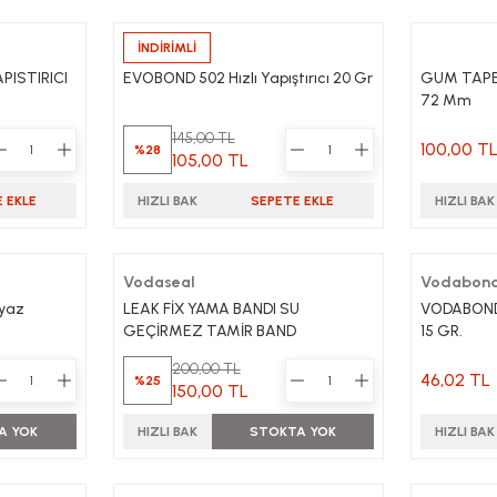
İNDİRİMLİ
Evabond
PISTIRICI
EVOBOND 502 Hızlı Yapıştırıcı 20 Gr
GUM TAPE 
72 Mm
145,00 TL
100,00 T
%28
105,00 TL
 EKLE
HIZLI BAK
SEPETE EKLE
HIZLI BAK
Vodaseal
Vodabon
eyaz
LEAK FİX YAMA BANDI SU
VODABOND 
GEÇİRMEZ TAMİR BAND
15 GR.
200,00 TL
46,02 TL
%25
150,00 TL
A YOK
HIZLI BAK
STOKTA YOK
HIZLI BAK