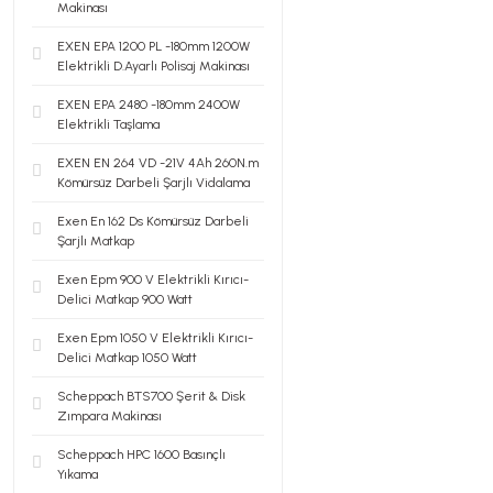
Makinası
EXEN EPA 1200 PL -180mm 1200W
Elektrikli D.Ayarlı Polisaj Makinası
EXEN EPA 2480 -180mm 2400W
Elektrikli Taşlama
EXEN EN 264 VD -21V 4Ah 260N.m
Kömürsüz Darbeli Şarjlı Vidalama
Exen En 162 Ds Kömürsüz Darbeli
Şarjlı Matkap
Exen Epm 900 V Elektrikli Kırıcı-
Delici Matkap 900 Watt
Exen Epm 1050 V Elektrikli Kırıcı-
Delici Matkap 1050 Watt
Scheppach BTS700 Şerit & Disk
Zımpara Makinası
Scheppach HPC 1600 Basınçlı
Yıkama