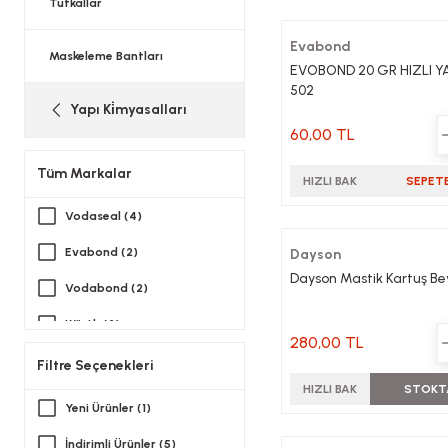
Tutkallar
Evabond
Maskeleme Bantları
EVOBOND 20 GR HIZLI YA
502
Yapı Ki̇myasalları
60,00 TL
Tüm Markalar
HIZLI BAK
SEPETE
Vodaseal (4)
Evabond (2)
Dayson
Dayson Mastik Kartuş B
Vodabond (2)
Würth (2)
280,00 TL
404 (1)
Filtre Seçenekleri
HIZLI BAK
STOKT
Akfix (1)
Yeni Ürünler (1)
Ayıntap (1)
İndirimli Ürünler (5)