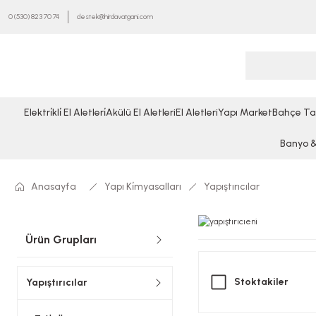
0 (530) 823 70 74
destek@hirdavatgani.com
Elektri̇kli̇ El Aletleri̇
Akülü El Aletleri
El Aletleri
Yapı Market
Bahçe Ta
Banyo & 
Anasayfa
Yapı Ki̇myasalları
Yapıştırıcılar
Ürün Grupları
Stoktakiler
Yapıştırıcılar