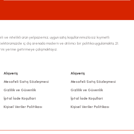
li ve nitelikli ürün yelpazemiz, uygun satış koşullarınmızla siz kıymetli
ktörümüzde iç dış arenada modern ve atılımcı bir politika uygulamakta, 21.
erini yerine getirmeye çalışmaktayız.
Alışveriş
Alışveriş
Mesafeli Satış Sözleşmesi
Mesafeli Satış Sözleşmesi
Gizlilik ve Güvenlik
Gizlilik ve Güvenlik
İptal İade Koşullari
İptal İade Koşullari
Kişisel Veriler Politikası
Kişisel Veriler Politikası