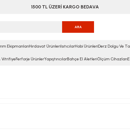
1500 TL ÜZERİ KARGO BEDAVA
ARA
rım Ekipmanları
Hırdavat Ürünleri
Isıtıcılar
Hobi Ürünleri
Derz Dolgu Ve Ta
Vitrifiye
Ferforje Ürünler
Yapıştırıcılar
Bahçe El Aletleri
Ölçüm Cihazları
E