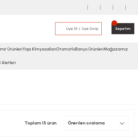
Üye Ol
Üye Girişi
Sepetim
mir Ürünleri
Yapı Ki̇myasalları
Otomoti̇v
Banyo Ürünleri
Mağazamız
l Aletleri
Toplam 15 ürün