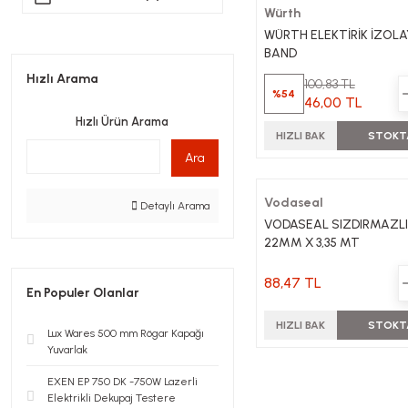
Würth
Dayson (1)
WÜRTH ELEKTİRİK İZOL
BAND
Hızlı Arama
100,83 TL
%54
46,00 TL
Hızlı Ürün Arama
HIZLI BAK
STOKT
Ara
Vodaseal
Detaylı Arama
VODASEAL SIZDIRMAZLI
22MM X 3,35 MT
88,47 TL
En Populer Olanlar
HIZLI BAK
STOKT
Lux Wares 500 mm Rögar Kapağı
Yuvarlak
EXEN EP 750 DK -750W Lazerli
Elektrikli Dekupaj Testere