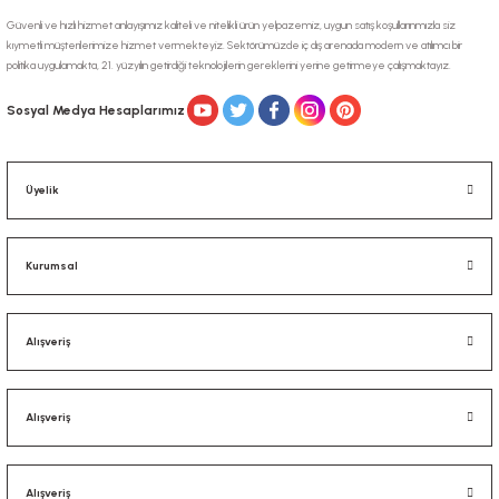
Güvenli ve hızlı hizmet anlayışımız kaliteli ve nitelikli ürün yelpazemiz, uygun satış koşullarınmızla siz
kıymetli müşterilerimize hizmet vermekteyiz. Sektörümüzde iç dış arenada modern ve atılımcı bir
politika uygulamakta, 21. yüzyılın getirdiği teknolojilerin gereklerini yerine getirmeye çalışmaktayız.
Sosyal Medya Hesaplarımız
Üyelik
Kurumsal
Alışveriş
Alışveriş
Alışveriş