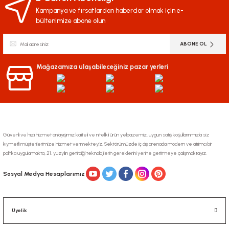
Kampanya ve fırsatlardan haberdar olmak için e-
bültenimize abone olun
ABONE OL
Mağazamıza ulaşabileceğiniz pazar yerleri
Güvenli ve hızlı hizmet anlayışımız kaliteli ve nitelikli ürün yelpazemiz, uygun satış koşullarınmızla siz
kıymetli müşterilerimize hizmet vermekteyiz. Sektörümüzde iç dış arenada modern ve atılımcı bir
politika uygulamakta, 21. yüzyılın getirdiği teknolojilerin gereklerini yerine getirmeye çalışmaktayız.
Sosyal Medya Hesaplarımız
Üyelik