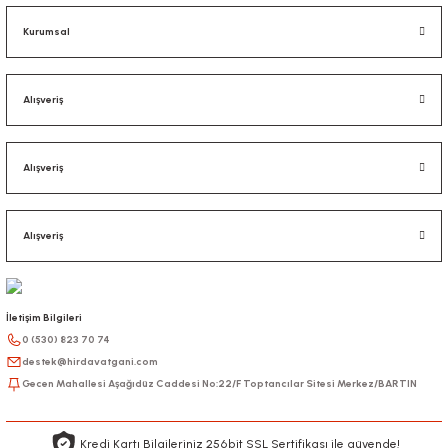
Kurumsal
Alışveriş
Alışveriş
Alışveriş
İletişim Bilgileri
0 (530) 823 70 74
destek@hirdavatgani.com
Gecen Mahallesi Aşağıdüz Caddesi No:22/F Toptancılar Sitesi Merkez/BARTIN
Kredi Kartı Bilgileriniz 256bit SSL Sertifikası ile güvende!