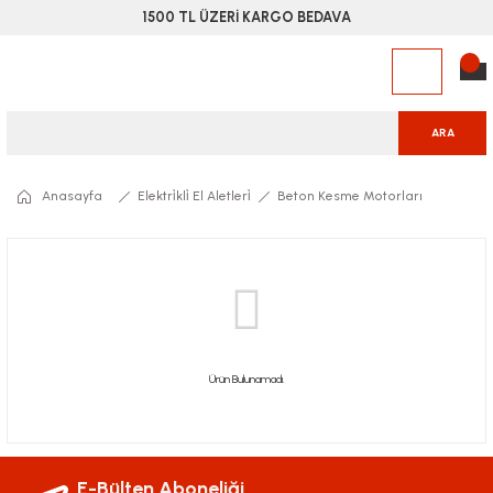
1500 TL ÜZERİ KARGO BEDAVA
ARA
Anasayfa
Elektri̇kli̇ El Aletleri̇
Beton Kesme Motorları
Ürün Bulunamadı.
E-Bülten Aboneliği