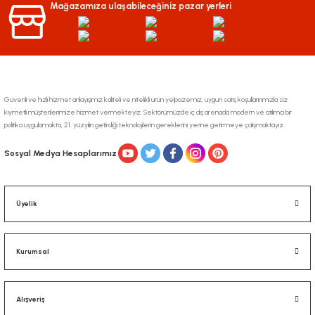
Mağazamıza ulaşabileceğiniz pazar yerleri
Ürün fiyatı diğer sitelerden daha pahalı.
Bu ürüne benzer farklı alternatifler olmalı.
Güvenli ve hızlı hizmet anlayışımız kaliteli ve nitelikli ürün yelpazemiz, uygun satış koşullarınmızla siz
kıymetli müşterilerimize hizmet vermekteyiz. Sektörümüzde iç dış arenada modern ve atılımcı bir
politika uygulamakta, 21. yüzyılın getirdiği teknolojilerin gereklerini yerine getirmeye çalışmaktayız.
Gönder
Sosyal Medya Hesaplarımız
Üyelik
Kurumsal
Alışveriş