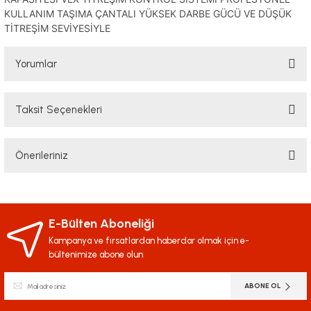
KULLANIM TAŞIMA ÇANTALI YÜKSEK DARBE GÜCÜ VE DÜŞÜK
TİTREŞİM SEVİYESİYLE
Yorumlar
Taksit Seçenekleri
Bu ürüne ilk yorumu siz yapın!
Önerileriniz
Yorum Yaz
Bu ürünün fiyat bilgisi, resim, ürün açıklamalarında ve diğer konularda
yetersiz gördüğünüz noktaları öneri formunu kullanarak tarafımıza
iletebilirsiniz.
E-Bülten Aboneliği
Görüş ve önerileriniz için teşekkür ederiz.
Kampanya ve fırsatlardan haberdar olmak için e-
bültenimize abone olun
Ürün resmi kalitesiz, bozuk veya görüntülenemiyor.
ABONE OL
Ürün açıklamasında eksik bilgiler bulunuyor.
Ürün bilgilerinde hatalar bulunuyor.