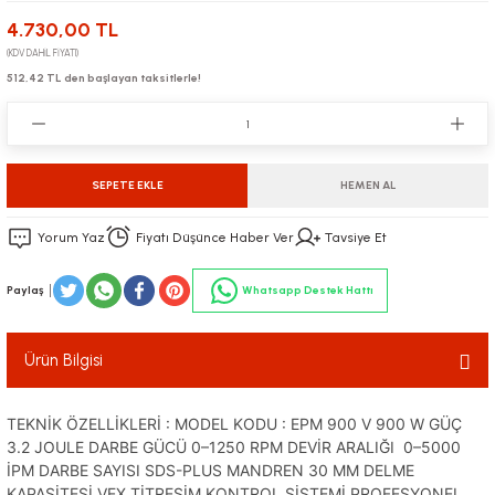
4.730,00 TL
Vidalamalar
Ani Su Isıtıcıları
Beton Kesme Motorları
(KDV DAHİL FİYATI)
512,42 TL den başlayan taksitlerle!
Pvc Menfezler
Gönye Kesmeler
Çöp Kovaları
Sac Kesmeler
SEPETE EKLE
HEMEN AL
sat
ya
Yorum Yaz
Fiyatı Düşünce Haber Ver
Tavsiye Et
Dekupaj Makinesi
Paylaş
Whatsapp Destek Hattı
Elektrikli El Tipi Paftalar
Ürün Bilgisi
Kırıcılar ve Deliciler
TEKNİK ÖZELLİKLERİ : MODEL KODU : EPM 900 V 900 W GÜÇ
Sprey Boyama
3.2 JOULE DARBE GÜCÜ 0–1250 RPM DEVİR ARALIĞI 0–5000
İPM DARBE SAYISI SDS-PLUS MANDREN 30 MM DELME
KAPASİTESİ VEX TİTREŞİM KONTROL SİSTEMİ PROFESYONEL