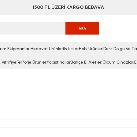
1500 TL ÜZERİ KARGO BEDAVA
ARA
rım Ekipmanları
Hırdavat Ürünleri
Isıtıcılar
Hobi Ürünleri
Derz Dolgu Ve Ta
Vitrifiye
Ferforje Ürünler
Yapıştırıcılar
Bahçe El Aletleri
Ölçüm Cihazları
E