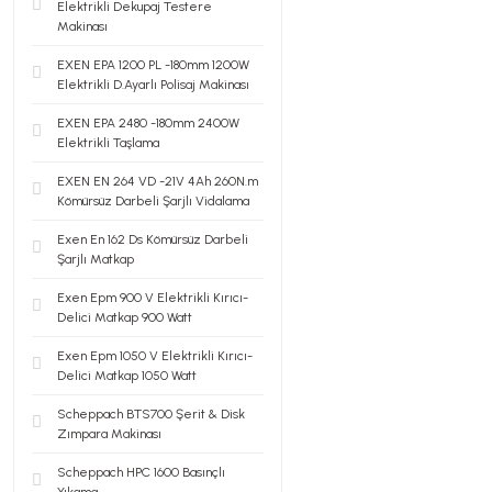
Elektrikli Dekupaj Testere
Makinası
EXEN EPA 1200 PL -180mm 1200W
Elektrikli D.Ayarlı Polisaj Makinası
EXEN EPA 2480 -180mm 2400W
Elektrikli Taşlama
EXEN EN 264 VD -21V 4Ah 260N.m
Kömürsüz Darbeli Şarjlı Vidalama
Exen En 162 Ds Kömürsüz Darbeli
Şarjlı Matkap
Exen Epm 900 V Elektrikli Kırıcı-
Delici Matkap 900 Watt
Exen Epm 1050 V Elektrikli Kırıcı-
Delici Matkap 1050 Watt
Scheppach BTS700 Şerit & Disk
Zımpara Makinası
Scheppach HPC 1600 Basınçlı