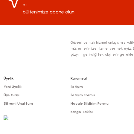
e-
bültenimize abone olun
Güvenli ve hızlı hizmet anlayışımız kalite
müşterilerimize hizmet vermekteyiz. Se
yüzyılın getirdiği teknolojilerin gerekl
Üyelik
Kurumsal
Yeni Üyelik
İletişim
Üye Girişi
İletişim Formu
Şifremi Unuttum
Havale Bildirim Formu
Kargo Takibi