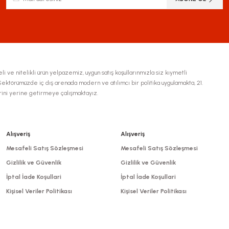
li ve nitelikli ürün yelpazemiz, uygun satış koşullarınmızla siz kıymetli
ktörümüzde iç dış arenada modern ve atılımcı bir politika uygulamakta, 21.
erini yerine getirmeye çalışmaktayız.
Alışveriş
Alışveriş
Mesafeli Satış Sözleşmesi
Mesafeli Satış Sözleşmesi
Gizlilik ve Güvenlik
Gizlilik ve Güvenlik
İptal İade Koşullari
İptal İade Koşullari
Kişisel Veriler Politikası
Kişisel Veriler Politikası