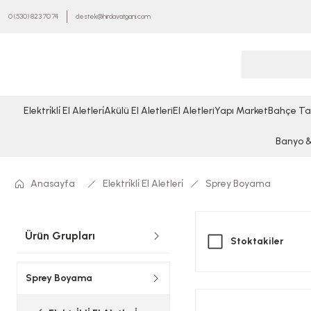
0 (530) 823 70 74
destek@hirdavatgani.com
Elektri̇kli̇ El Aletleri̇
Akülü El Aletleri
El Aletleri
Yapı Market
Bahçe Ta
Banyo & 
Anasayfa
Elektri̇kli̇ El Aletleri̇
Sprey Boyama
Ürün Grupları
Stoktakiler
Sprey Boyama