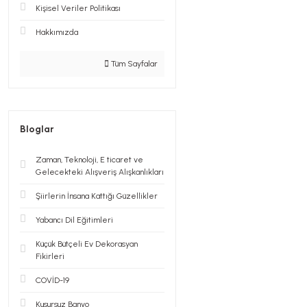
Kişisel Veriler Politikası
Hakkımızda
Tüm Sayfalar
Bloglar
Zaman, Teknoloji, E ticaret ve
Gelecekteki Alışveriş Alışkanlıkları
Şiirlerin İnsana Kattığı Güzellikler
Yabancı Dil Eğitimleri
Küçük Bütçeli Ev Dekorasyan
Fikirleri
COVİD-19
Kusursuz Banyo