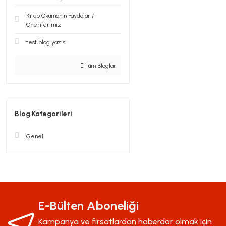
Kitap Okumanın Faydaları/
Önerilerimiz
test blog yazısı
Tüm Bloglar
Blog Kategorileri
Genel
E-Bülten Aboneliği
Kampanya ve fırsatlardan haberdar olmak için