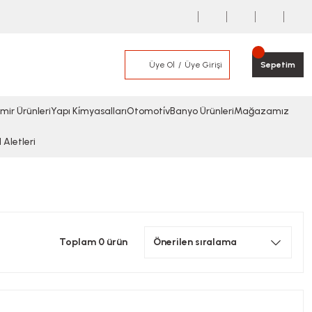
Üye Ol
Üye Girişi
Sepetim
mir Ürünleri
Yapı Ki̇myasalları
Otomoti̇v
Banyo Ürünleri
Mağazamız
l Aletleri
Toplam 0 ürün