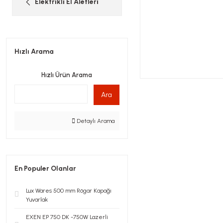
Elektri̇kli̇ El Aletleri̇
Hızlı Arama
Hızlı Ürün Arama
Ara
Detaylı Arama
En Populer Olanlar
Lux Wares 500 mm Rögar Kapağı
Yuvarlak
EXEN EP 750 DK -750W Lazerli