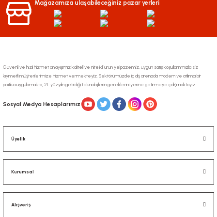
Mağazamıza ulaşabileceğiniz pazar yerleri
Ürün fiyatı diğer sitelerden daha pahalı.
Bu ürüne benzer farklı alternatifler olmalı.
Güvenli ve hızlı hizmet anlayışımız kaliteli ve nitelikli ürün yelpazemiz, uygun satış koşullarınmızla siz
kıymetli müşterilerimize hizmet vermekteyiz. Sektörümüzde iç dış arenada modern ve atılımcı bir
politika uygulamakta, 21. yüzyılın getirdiği teknolojilerin gereklerini yerine getirmeye çalışmaktayız.
Gönder
Sosyal Medya Hesaplarımız
Üyelik
Kurumsal
Alışveriş