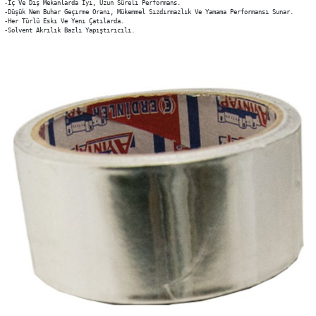
-İç Ve Dış Mekanlarda Iyı, Uzun Sürelı Performans.

-Düşük Nem Buhar Geçırme Oranı, Mükemmel Sızdırmazlık Ve Yamama Performansı Sunar.

-Her Türlü Eskı Ve Yenı Çatılarda.

-Solvent Akrılık Bazlı Yapıştırıcılı.