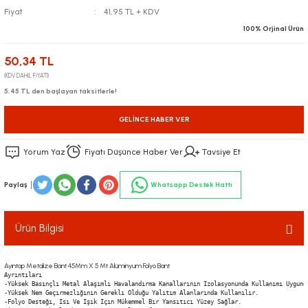
Fiyat
41,95 TL + KDV
100% Orjinal Ürün
50,34 TL
(KDV DAHİL FİYATI)
5,45 TL den başlayan taksitlerle!
GELINCE HABER VER
Yorum Yaz
Fiyatı Düşünce Haber Ver
Tavsiye Et
Paylaş
Whatsapp Destek Hattı
Ürün Bilgisi
Ayıntap Metalize Bant 45Mm X 5 Mt Alüminyum Folyo Bant
Ayrıntıları 

-Yüksek Basınçlı Metal Alaşımlı Havalandırma Kanallarının Izolasyonunda Kullanımı Uygundu
-Yüksek Nem Geçırmezlığının Gereklı Olduğu Yalıtım Alanlarında Kullanılır.

-Folyo Desteğı, Isı Ve Işık Içın Mükemmel Bır Yansıtıcı Yüzey Sağlar.
