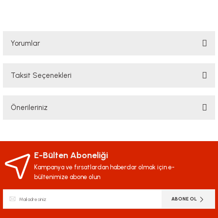
Yorumlar
Taksit Seçenekleri
Bu ürüne ilk yorumu siz yapın!
Önerileriniz
Yorum Yaz
Bu ürünün fiyat bilgisi, resim, ürün açıklamalarında ve diğer konularda
yetersiz gördüğünüz noktaları öneri formunu kullanarak tarafımıza
iletebilirsiniz.
E-Bülten Aboneliği
Görüş ve önerileriniz için teşekkür ederiz.
Kampanya ve fırsatlardan haberdar olmak için e-
bültenimize abone olun
Ürün resmi kalitesiz, bozuk veya görüntülenemiyor.
ABONE OL
Ürün açıklamasında eksik bilgiler bulunuyor.
Ürün bilgilerinde hatalar bulunuyor.