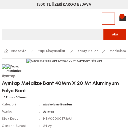
1500 TL ÜZERİ KARGO BEDAVA
ARA
Anasayfa
Yapı Ki̇myasalları
Yapıştırıcılar
Maskeleme 
Ayıntap
Ayıntap Metalize Bant 40Mm X 20 Mt Alüminyum
Folyo Bant
0 Puan - 0 Yorum
Kategori
Maskeleme Bantları
Marka
Ayıntap
Stok Kodu
HBV00000E73MJ
Garanti Süresi
24 Ay