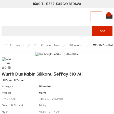
1500 TL ÜZERİ KARGO BEDAVA
ARA
Anasayfa
Yapı Ki̇myasalları
Silikonlar
Würth Duş Kabi
Würth
Würth Duş Kabin Silikonu Şeffay 310 Ml
0 Puan - 0 Yorum
Kategori
Silikonlar
Marka
Würth
Stok Kodu
040.215.89252001
Garanti Süresi
24 Ay
Fiyat
191,67 TL + KDV