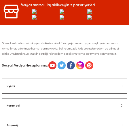
Mağazamıza ulaşabileceğiniz pazar yerleri
Gönder
Güvenli ve hızlı hizmet anlayışımız kaliteli ve nitelikli ürün yelpazemiz, uygun satış koşullarınmızla siz
kıymetli müşterilerimize hizmet vermekteyiz. Sektörümüzde iç dış arenada modern ve atılımcı bir
politika uygulamakta, 21. yüzyılın getirdiği teknolojilerin gereklerini yerine getirmeye çalışmaktayız.
Sosyal Medya Hesaplarımız
Üyelik
Kurumsal
Alışveriş