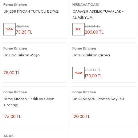
Fame Kitchen
HIRDAVATGANİ
UN 258 FİNCAN TUTUCU BEYAZ
ÇAMAŞIR ASKILIK YUVARLAK -
ALİMİNYUM
162,71 TL
254,24 TL
%54
%21
75,25 TL
200,00 TL
Fame Kitchen
Fame Kitchen
Un 066 Silikon Maşa
Un 232 Silikon Çırpıcı
250,00 TL
75,00 TL
%32
170,00 TL
Fame Kıtchen
Fame Kitchen
Fame Kitchen Fındık Ve Ceviz
Un 25627/170 Patates Soyucu
Kıracağı
175,00 TL
120,00 TL
ACAR