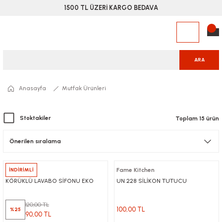
1500 TL ÜZERİ KARGO BEDAVA
ARA
Anasayfa
Mutfak Ürünleri
Stoktakiler
Toplam 15 ürün
luxwares
İNDİRİMLİ
Fame Kitchen
KÖRÜKLÜ LAVABO SİFONU EKO
UN 228 SİLİKON TUTUCU
120,00 TL
100,00 TL
%25
90,00 TL