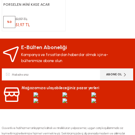
PORSELEN MİNİ KASE ACAR
51,97 TL
%0
51,97 TL
E-Bülten Aboneliği
Kampanya ve fırsatlardan haberdar olmak için e-
bültenimize abone olun
ABONE OL
Mağazamıza ulaşabileceğiniz pazar yerleri
Güvenli ve hızlı hizmet anlayışımız kaliteli ve nitelikli ürün yelpazemiz, uygun satış koşullarınmızla siz
kıymetli müşterilerimize hizmet vermekteyiz. Sektörümüzde iç dış arenada modern ve atılımcı bir