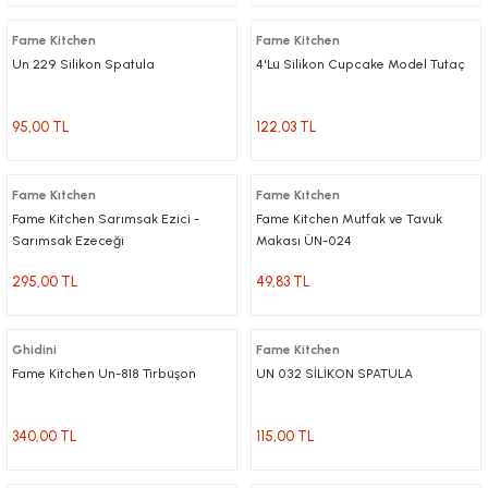
Fame Kitchen
Fame Kitchen
Un 229 Silikon Spatula
4'Lü Silikon Cupcake Model Tutaç
95,00 TL
122,03 TL
Fame Kıtchen
Fame Kıtchen
Fame Kitchen Sarımsak Ezici -
Fame Kitchen Mutfak ve Tavuk
Sarımsak Ezeceği
Makası ÜN-024
295,00 TL
49,83 TL
Ghidini
Fame Kitchen
Fame Kitchen Un-818 Tirbüşon
UN 032 SİLİKON SPATULA
340,00 TL
115,00 TL