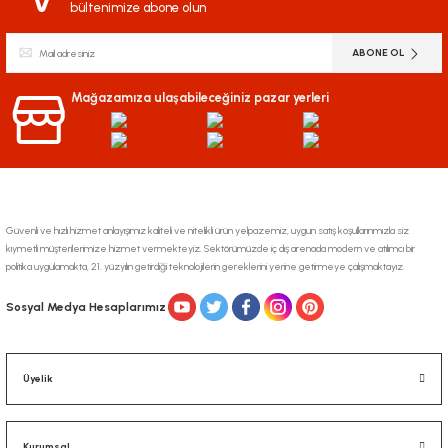
bültenimize abone olun
ABONE OL
Mağazamıza ulaşabileceğiniz pazar yerleri
Güvenli ve hızlı hizmet anlayışımız kaliteli ve nitelikli ürün yelpazemiz, uygun satış koşullarınmızla siz
kıymetli müşterilerimize hizmet vermekteyiz. Sektörümüzde iç dış arenada modern ve atılımcı bir
politika uygulamakta, 21. yüzyılın getirdiği teknolojilerin gereklerini yerine getirmeye çalışmaktayız.
Sosyal Medya Hesaplarımız
Üyelik
Kurumsal