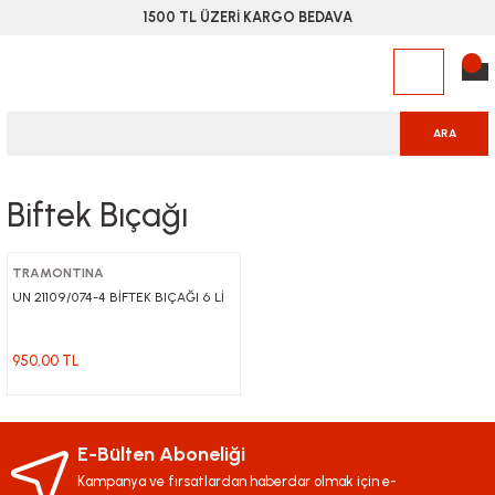
1500 TL ÜZERİ KARGO BEDAVA
ARA
Biftek Bıçağı
TRAMONTINA
UN 21109/074-4 BİFTEK BIÇAĞI 6 Lİ
950,00 TL
E-Bülten Aboneliği
Kampanya ve fırsatlardan haberdar olmak için e-