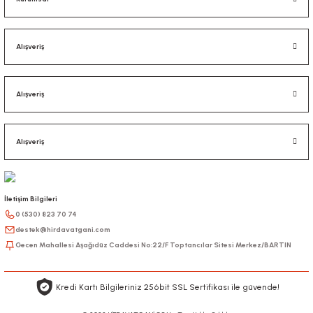
Alışveriş
Alışveriş
Alışveriş
İletişim Bilgileri
0 (530) 823 70 74
destek@hirdavatgani.com
Gecen Mahallesi Aşağıdüz Caddesi No:22/F Toptancılar Sitesi Merkez/BARTIN
Kredi Kartı Bilgileriniz 256bit SSL Sertifikası ile güvende!