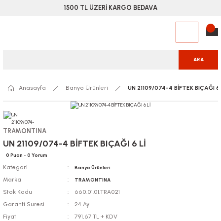
1500 TL ÜZERİ KARGO BEDAVA
ARA
Anasayfa
Banyo Ürünleri
UN 21109/074-4 BİFTEK BIÇAĞI 6 
TRAMONTINA
UN 21109/074-4 BİFTEK BIÇAĞI 6 Lİ
0 Puan - 0 Yorum
Kategori
Banyo Ürünleri
Marka
TRAMONTINA
Stok Kodu
660.01.01.TRA021
Garanti Süresi
24 Ay
Fiyat
791,67 TL + KDV