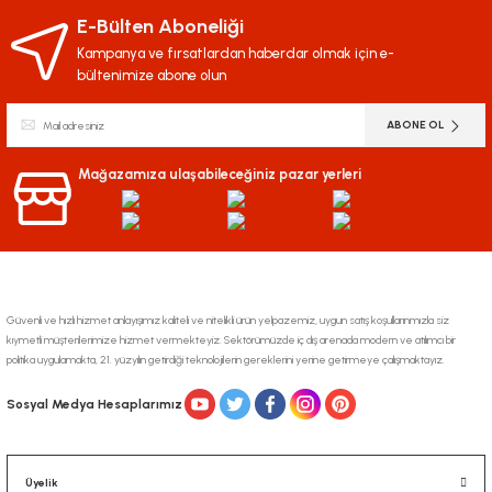
Ürün resmi kalitesiz, bozuk veya görüntülenemiyor.
E-Bülten Aboneliği
Ürün açıklamasında eksik bilgiler bulunuyor.
Kampanya ve fırsatlardan haberdar olmak için e-
bültenimize abone olun
Ürün bilgilerinde hatalar bulunuyor.
Ürün fiyatı diğer sitelerden daha pahalı.
ABONE OL
Bu ürüne benzer farklı alternatifler olmalı.
Mağazamıza ulaşabileceğiniz pazar yerleri
Gönder
Güvenli ve hızlı hizmet anlayışımız kaliteli ve nitelikli ürün yelpazemiz, uygun satış koşullarınmızla siz
kıymetli müşterilerimize hizmet vermekteyiz. Sektörümüzde iç dış arenada modern ve atılımcı bir
politika uygulamakta, 21. yüzyılın getirdiği teknolojilerin gereklerini yerine getirmeye çalışmaktayız.
Sosyal Medya Hesaplarımız
Üyelik