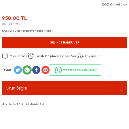
100% Orjinal Ürün
950,00 TL
(KDV DAHİL FİYATI)
102,92 TL den başlayan taksitlerle!
GELINCE HABER VER
Yorum Yaz
Fiyatı Düşünce Haber Ver
Tavsiye Et
Paylaş
Whatsapp Destek Hattı
Ürün Bilgisi
UN 21109/074-4 BİFTEK BIÇAĞI 6 Lİ