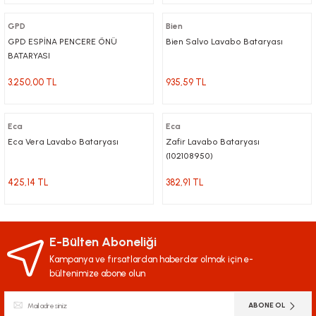
GPD
Bien
GPD ESPİNA PENCERE ÖNÜ
Bien Salvo Lavabo Bataryası
BATARYASI
3.250,00 TL
935,59 TL
Eca
Eca
Eca Vera Lavabo Bataryası
Zafir Lavabo Bataryası
(102108950)
425,14 TL
382,91 TL
E-Bülten Aboneliği
Kampanya ve fırsatlardan haberdar olmak için e-
bültenimize abone olun
ABONE OL