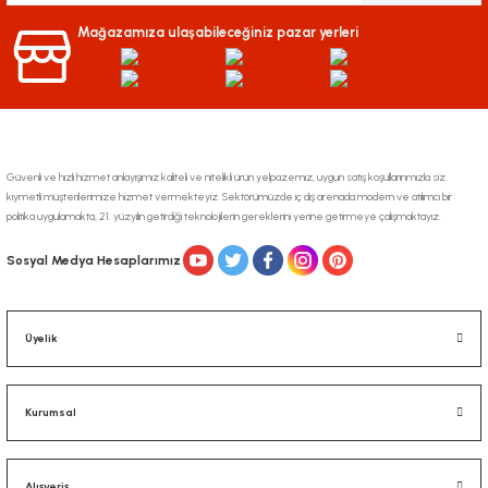
Mağazamıza ulaşabileceğiniz pazar yerleri
Güvenli ve hızlı hizmet anlayışımız kaliteli ve nitelikli ürün yelpazemiz, uygun satış koşullarınmızla siz
kıymetli müşterilerimize hizmet vermekteyiz. Sektörümüzde iç dış arenada modern ve atılımcı bir
politika uygulamakta, 21. yüzyılın getirdiği teknolojilerin gereklerini yerine getirmeye çalışmaktayız.
Sosyal Medya Hesaplarımız
Üyelik
Kurumsal
Alışveriş