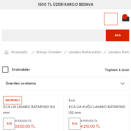
1500 TL ÜZERİ KARGO BEDAVA
ARA
Anasayfa
Banyo Ürünleri
Lavabo Bataryaları
Lavabo Batar
Stoktakiler
Toplam 6 ürün
Eca
İNDİRİMLİ
Eca
ECA LİA LAVABO BATARYASI 106
ECA LİA KUĞU LAVABO BATARYASI
mm
132 mm
4.100,00 TL
4.999,00 TL
%15
%16
3.500,00 TL
4.210,00 TL