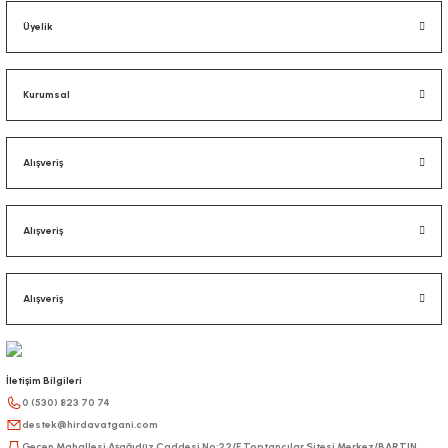
Üyelik
Kurumsal
Alışveriş
Alışveriş
Alışveriş
İletişim Bilgileri
0 (530) 823 70 74
destek@hirdavatgani.com
Gecen Mahallesi Aşağıdüz Caddesi No:22/F Toptancılar Sitesi Merkez/BARTIN