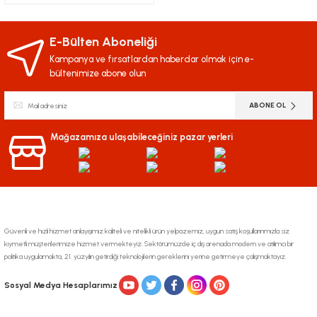
E-Bülten Aboneliği
Kampanya ve fırsatlardan haberdar olmak için e-
bültenimize abone olun
ABONE OL
Mağazamıza ulaşabileceğiniz pazar yerleri
Güvenli ve hızlı hizmet anlayışımız kaliteli ve nitelikli ürün yelpazemiz, uygun satış koşullarınmızla siz
kıymetli müşterilerimize hizmet vermekteyiz. Sektörümüzde iç dış arenada modern ve atılımcı bir
politika uygulamakta, 21. yüzyılın getirdiği teknolojilerin gereklerini yerine getirmeye çalışmaktayız.
Sosyal Medya Hesaplarımız