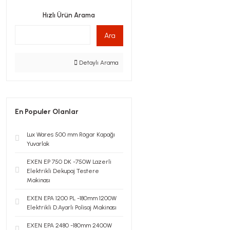
Hızlı Ürün Arama
Ara
Detaylı Arama
En Populer Olanlar
Lux Wares 500 mm Rögar Kapağı
Yuvarlak
EXEN EP 750 DK -750W Lazerli
Elektrikli Dekupaj Testere
Makinası
EXEN EPA 1200 PL -180mm 1200W
Elektrikli D.Ayarlı Polisaj Makinası
EXEN EPA 2480 -180mm 2400W