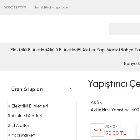
0 (530) 823 70 74
destek@hirdavatgani.com
Elektri̇kli̇ El Aletleri̇
Akülü El Aletleri
El Aletleri
Yapı Market
Bahçe Ta
Banyo & 
Yapıştırıcı Çe
Ürün Grupları
Akfix
Elektri̇kli̇ El Aletleri̇
Akfix Hızlı Yapıştırıcı 400
Akülü El Aletleri
El Aletleri
210,00 TL
%10
190,00 TL
Yapı Market