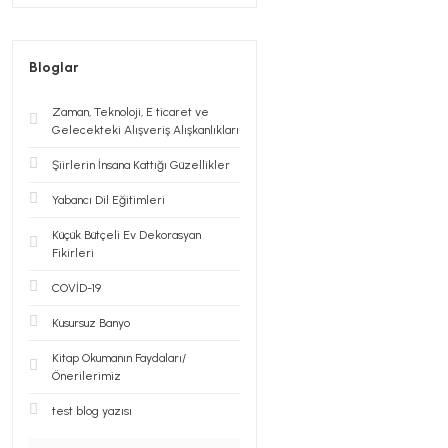
Bloglar
Zaman, Teknoloji, E ticaret ve
Gelecekteki Alışveriş Alışkanlıkları
Şiirlerin İnsana Kattığı Güzellikler
Yabancı Dil Eğitimleri
Küçük Bütçeli Ev Dekorasyan
Fikirleri
COVİD-19
Kusursuz Banyo
Kitap Okumanın Faydaları/
Önerilerimiz
test blog yazısı