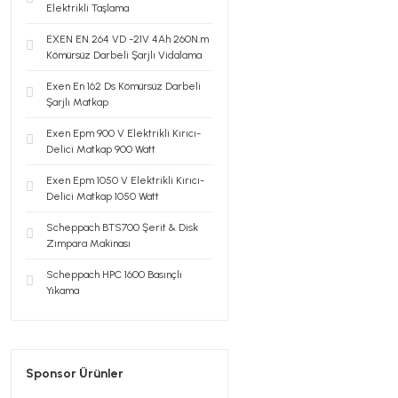
Elektrikli Taşlama
EXEN EN 264 VD -21V 4Ah 260N.m
Kömürsüz Darbeli Şarjlı Vidalama
Exen En 162 Ds Kömürsüz Darbeli
Şarjlı Matkap
Exen Epm 900 V Elektrikli Kırıcı-
Delici Matkap 900 Watt
Exen Epm 1050 V Elektrikli Kırıcı-
Delici Matkap 1050 Watt
Scheppach BTS700 Şerit & Disk
Zımpara Makinası
Scheppach HPC 1600 Basınçlı
Yıkama
Sponsor Ürünler