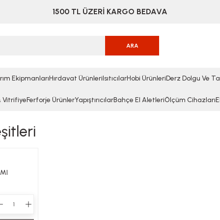
1500 TL ÜZERİ KARGO BEDAVA
ARA
rım Ekipmanları
Hırdavat Ürünleri
Isıtıcılar
Hobi Ürünleri
Derz Dolgu Ve Ta
Vitrifiye
Ferforje Ürünler
Yapıştırıcılar
Bahçe El Aletleri
Ölçüm Cihazları
E
şitleri
 Ml