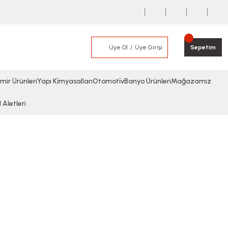
Üye Ol
Üye Girişi
Sepetim
mir Ürünleri
Yapı Ki̇myasalları
Otomoti̇v
Banyo Ürünleri
Mağazamız
l Aletleri