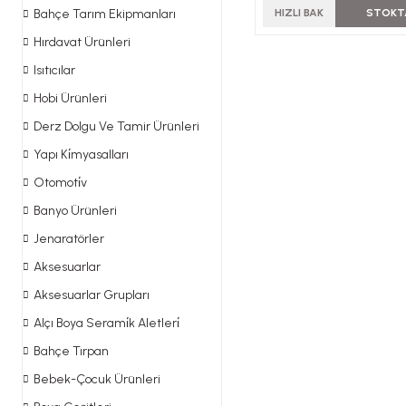
Bahçe Tarım Ekipmanları
HIZLI BAK
STOKT
Hırdavat Ürünleri
Isıtıcılar
Hobi Ürünleri
Derz Dolgu Ve Tamir Ürünleri
Yapı Ki̇myasalları
Otomoti̇v
Banyo Ürünleri
Jenaratörler
Aksesuarlar
Aksesuarlar Grupları
Alçı Boya Serami̇k Aletleri̇
Bahçe Tırpan
Bebek-Çocuk Ürünleri