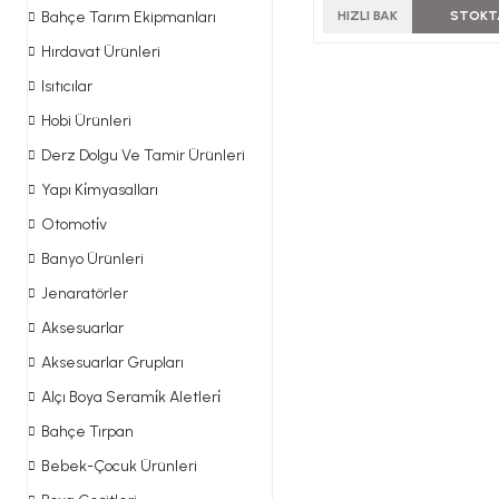
Bahçe Tarım Ekipmanları
HIZLI BAK
STOKT
Hırdavat Ürünleri
Isıtıcılar
Hobi Ürünleri
Derz Dolgu Ve Tamir Ürünleri
Yapı Ki̇myasalları
Otomoti̇v
Banyo Ürünleri
Jenaratörler
Aksesuarlar
Aksesuarlar Grupları
Alçı Boya Serami̇k Aletleri̇
Bahçe Tırpan
Bebek-Çocuk Ürünleri