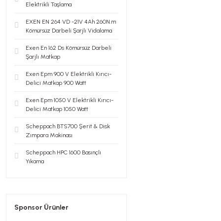
Elektrikli Taşlama
EXEN EN 264 VD -21V 4Ah 260N.m
Kömürsüz Darbeli Şarjlı Vidalama
Exen En 162 Ds Kömürsüz Darbeli
Şarjlı Matkap
Exen Epm 900 V Elektrikli Kırıcı-
Delici Matkap 900 Watt
Exen Epm 1050 V Elektrikli Kırıcı-
Delici Matkap 1050 Watt
Scheppach BTS700 Şerit & Disk
Zımpara Makinası
Scheppach HPC 1600 Basınçlı
Yıkama
Sponsor Ürünler