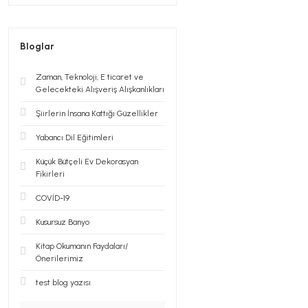
Bloglar
Zaman, Teknoloji, E ticaret ve
Gelecekteki Alışveriş Alışkanlıkları
Şiirlerin İnsana Kattığı Güzellikler
Yabancı Dil Eğitimleri
Küçük Bütçeli Ev Dekorasyan
Fikirleri
COVİD-19
Kusursuz Banyo
Kitap Okumanın Faydaları/
Önerilerimiz
test blog yazısı