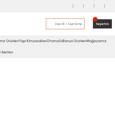
Üye Ol
Üye Girişi
Sepetim
mir Ürünleri
Yapı Ki̇myasalları
Otomoti̇v
Banyo Ürünleri
Mağazamız
l Aletleri