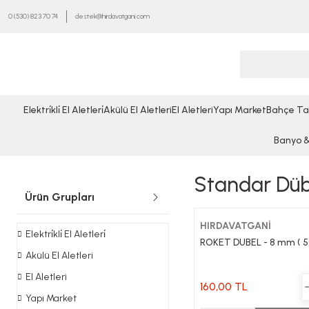
0 (530) 823 70 74
destek@hirdavatgani.com
Elektri̇kli̇ El Aletleri̇
Akülü El Aletleri
El Aletleri
Yapı Market
Bahçe Ta
Banyo & 
Standar Dü
Ürün Grupları
HIRDAVATGANİ
Elektri̇kli̇ El Aletleri̇
ROKET DUBEL - 8 mm ( 
Akülü El Aletleri
El Aletleri
160,00 TL
Yapı Market