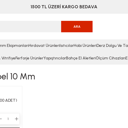
1500 TL ÜZERİ KARGO BEDAVA
ARA
rım Ekipmanları
Hırdavat Ürünleri
Isıtıcılar
Hobi Ürünleri
Derz Dolgu Ve Ta
Vitrifiye
Ferforje Ürünler
Yapıştırıcılar
Bahçe El Aletleri
Ölçüm Cihazları
E
bel 10 Mm
500 ADET)