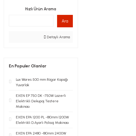
Hızlı Ürün Arama
Ara
Detaylı Arama
En Populer Olanlar
Lux Wares 500 mm Rögar Kapağı
Yuvarlak
EXEN EP 750 DK -750W Lazerli
Elektrikli Dekupaj Testere
Makinası
EXEN EPA 1200 PL -180mm 1200W
Elektrikli D.Ayarlı Polisaj Makinası
EXEN EPA 2480 -180mm 2400W