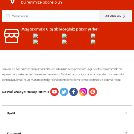
bültenimize abone olun
ABONE OL
Mağazamıza ulaşabileceğiniz pazar yerleri
Güvenli ve hızlı hizmet anlayışımız kaliteli ve nitelikli ürün yelpazemiz, uygun satış koşullarınmızla siz
kıymetli müşterilerimize hizmet vermekteyiz. Sektörümüzde iç dış arenada modern ve atılımcı bir
politika uygulamakta, 21. yüzyılın getirdiği teknolojilerin gereklerini yerine getirmeye çalışmaktayız.
Sosyal Medya Hesaplarımız
Üyelik
Kurumsal