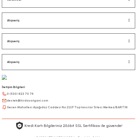
Alışveriş
Alışveriş
Alışveriş
İletişim Bilgileri
0 (530) 823 70 74
destek@hirdavatgani.com
Gecen Mahallesi Aşağıdüz Caddesi No:22/F Toptancılar Sitesi Merkez/BARTIN
Kredi Kartı Bilgileriniz 256bit SSL Sertifikası ile güvende!