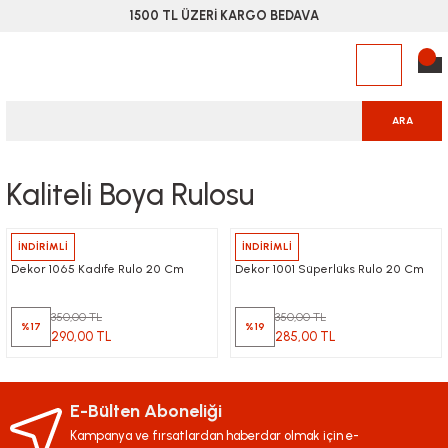
1500 TL ÜZERİ KARGO BEDAVA
ARA
Kaliteli Boya Rulosu
Dekor
İNDİRİMLİ
Dekor
İNDİRİMLİ
Dekor 1065 Kadıfe Rulo 20 Cm
Dekor 1001 Süperlüks Rulo 20 Cm
350,00 TL
350,00 TL
%17
%19
290,00 TL
285,00 TL
E-Bülten Aboneliği
Kampanya ve fırsatlardan haberdar olmak için e-