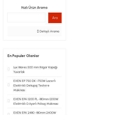
Hızlı Ürün Arama
Ara
Detaylı Arama
En Populer Olanlar
Lux Wares 500 mm Rögar Kapağı
Yuvarlak
EXEN EP 750 DK -750W Lazerli
Elektrikli Dekupaj Testere
Makinası
EXEN EPA 1200 PL -180mm 1200W
Elektrikli D.Ayarlı Polisaj Makinası
EXEN EPA 2480 -180mm 2400W