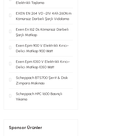
Elektrikli Taşlama
EXEN EN 264 VD -21V 4Ah 260N.m
Kömürsüz Darbeli Şarjlı Vidalama
Exen En 162 Ds Kömürsüz Darbeli
Şarjlı Matkap
Exen Epm 900 V Elektrikli Kırıcı-
Delici Matkap 900 Watt
Exen Epm 1050 V Elektrikli Kırıcı-
Delici Matkap 1050 Watt
Scheppach BTS700 Şerit & Disk
Zımpara Makinası
Scheppach HPC 1600 Basınçlı
Yıkama
Sponsor Ürünler