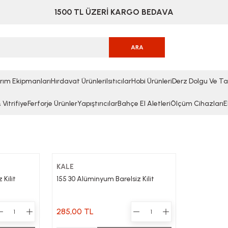
1500 TL ÜZERİ KARGO BEDAVA
ARA
rım Ekipmanları
Hırdavat Ürünleri
Isıtıcılar
Hobi Ürünleri
Derz Dolgu Ve Ta
Vitrifiye
Ferforje Ürünler
Yapıştırıcılar
Bahçe El Aletleri
Ölçüm Cihazları
E
KALE
Kilit
155 30 Alüminyum Barelsiz Kilit
285,00 TL