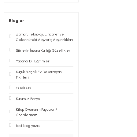
Bloglar
Zaman, Teknoloji, E ticaret ve
Gelecekteki Alışveriş Alışkanlıkları
Şiirlerin İnsana Kattığı Güzellikler
Yabancı Dil Eğitimleri
Küçük Bütçeli Ev Dekorasyan
Fikirleri
COVİD-19
Kusursuz Banyo
Kitap Okumanın Faydaları/
Önerilerimiz
test blog yazısı