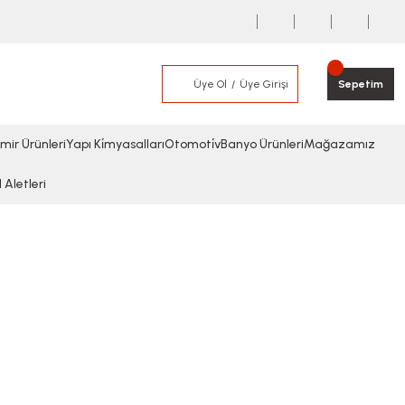
Üye Ol
Üye Girişi
Sepetim
mir Ürünleri
Yapı Ki̇myasalları
Otomoti̇v
Banyo Ürünleri
Mağazamız
l Aletleri