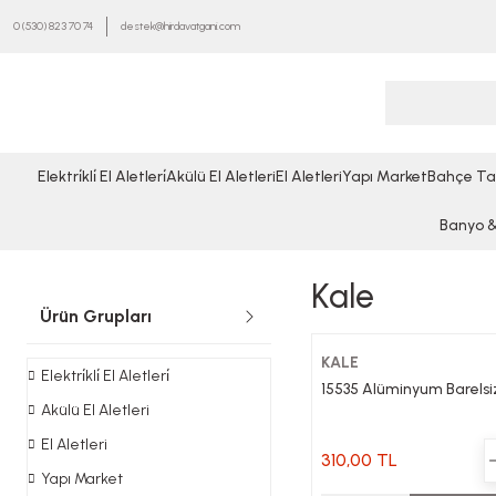
0 (530) 823 70 74
destek@hirdavatgani.com
Elektri̇kli̇ El Aletleri̇
Akülü El Aletleri
El Aletleri
Yapı Market
Bahçe Ta
Banyo & 
Kale
Ürün Grupları
KALE
Elektri̇kli̇ El Aletleri̇
15535 Alüminyum Barelsiz 
Akülü El Aletleri
El Aletleri
310,00 TL
Yapı Market