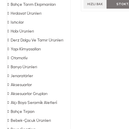
Bahçe Tarım Ekipmanları
HIZLI BAK
STOKT
Hırdavat Ürünleri
Isıtıcılar
Hobi Ürünleri
Derz Dolgu Ve Tamir Ürünleri
Yapı Ki̇myasalları
Otomoti̇v
Banyo Ürünleri
Jenaratörler
Aksesuarlar
Aksesuarlar Grupları
Alçı Boya Serami̇k Aletleri̇
Bahçe Tırpan
Bebek-Çocuk Ürünleri