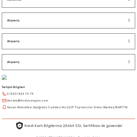
Alışveriş
Alışveriş
Alışveriş
İletişim Bilgileri
0 (530) 823 70 74
destek@hirdavatgani.com
Gecen Mahallesi Aşağıdüz Caddesi No:22/F Toptancılar Sitesi Merkez/BARTIN
Kredi Kartı Bilgileriniz 256bit SSL Sertifikası ile güvende!