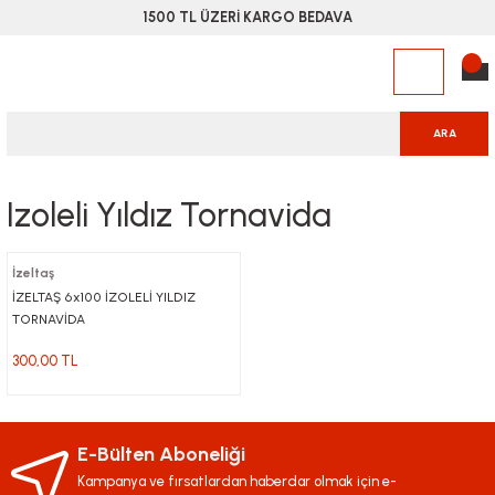
1500 TL ÜZERİ KARGO BEDAVA
ARA
Izoleli Yıldız Tornavida
İzeltaş
İZELTAŞ 6x100 İZOLELİ YILDIZ
TORNAVİDA
300,00 TL
E-Bülten Aboneliği
Kampanya ve fırsatlardan haberdar olmak için e-