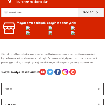
bültenimize abone olun
ABONE OL
Mağazamıza ulaşabileceğiniz pazar yerleri
Güvenli ve hızlı hizmet anlayışımız kaliteli ve nitelikli ürün yelpazemiz, uygun satış koşullarınmızla siz
kıymetli müşterilerimize hizmet vermekteyiz. Sektörümüzde iç dış arenada modern ve atılımcı bir
politika uygulamakta, 21. yüzyılın getirdiği teknolojilerin gereklerini yerine getirmeye çalışmaktayız.
Sosyal Medya Hesaplarımız
Üyelik
Kurumsal