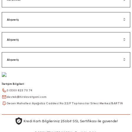
Alışveriş
Alışveriş
Alışveriş
İletişim Bilgileri
0 (530) 823 70 74
destek@hirdavatgani.com
Gecen Mahallesi Aşağıdüz Caddesi No:22/F Toptancılar Sitesi Merkez/BARTIN
Kredi Kartı Bilgileriniz 256bit SSL Sertifikası ile güvende!