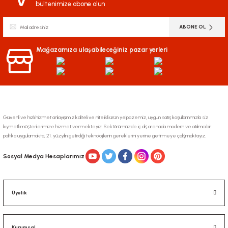
bültenimize abone olun
ABONE OL
Mağazamıza ulaşabileceğiniz pazar yerleri
Güvenli ve hızlı hizmet anlayışımız kaliteli ve nitelikli ürün yelpazemiz, uygun satış koşullarınmızla siz
kıymetli müşterilerimize hizmet vermekteyiz. Sektörümüzde iç dış arenada modern ve atılımcı bir
politika uygulamakta, 21. yüzyılın getirdiği teknolojilerin gereklerini yerine getirmeye çalışmaktayız.
Sosyal Medya Hesaplarımız
Üyelik
Kurumsal