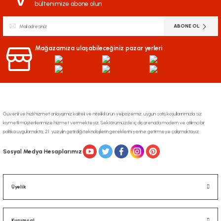
bültenimize abone olun
ABONE OL
Mağazamıza ulaşabileceğiniz pazar yerleri
Güvenli ve hızlı hizmet anlayışımız kaliteli ve nitelikli ürün yelpazemiz, uygun satış koşullarınmızla siz
kıymetli müşterilerimize hizmet vermekteyiz. Sektörümüzde iç dış arenada modern ve atılımcı bir
politika uygulamakta, 21. yüzyılın getirdiği teknolojilerin gereklerini yerine getirmeye çalışmaktayız.
Sosyal Medya Hesaplarımız
Üyelik
Kurumsal