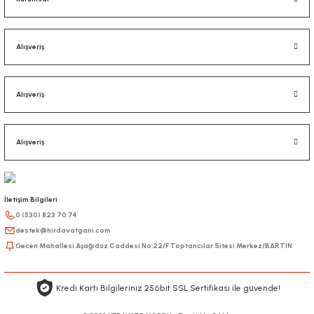
Alışveriş
Alışveriş
Alışveriş
İletişim Bilgileri
0 (530) 823 70 74
destek@hirdavatgani.com
Gecen Mahallesi Aşağıdüz Caddesi No:22/F Toptancılar Sitesi Merkez/BARTIN
Kredi Kartı Bilgileriniz 256bit SSL Sertifikası ile güvende!