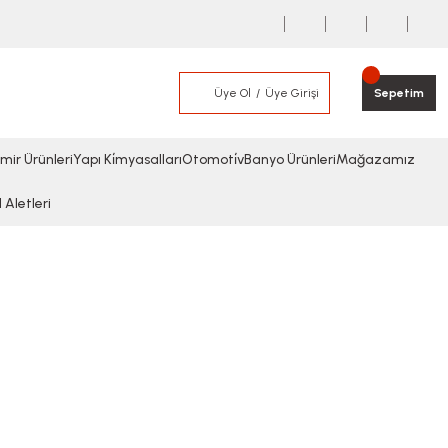
Üye Ol
Üye Girişi
Sepetim
mir Ürünleri
Yapı Ki̇myasalları
Otomoti̇v
Banyo Ürünleri
Mağazamız
l Aletleri