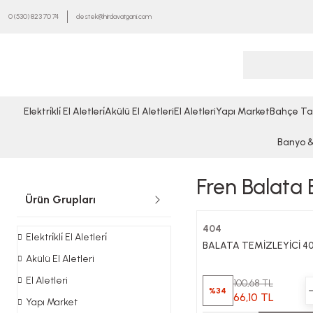
0 (530) 823 70 74
destek@hirdavatgani.com
Elektri̇kli̇ El Aletleri̇
Akülü El Aletleri
El Aletleri
Yapı Market
Bahçe Ta
Banyo & 
Fren Balata 
Ürün Grupları
404
Elektri̇kli̇ El Aletleri̇
BALATA TEMİZLEYİCİ 40
Akülü El Aletleri
El Aletleri
100,68 TL
%34
66,10 TL
Yapı Market