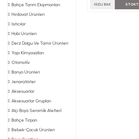
Bahçe Tarım Ekipmanları
HIZLI BAK
STOKT
Hırdavat Ürünleri
Isıtıcılar
Hobi Ürünleri
Derz Dolgu Ve Tamir Ürünleri
Yapı Ki̇myasalları
Otomoti̇v
Banyo Ürünleri
Jenaratörler
Aksesuarlar
Aksesuarlar Grupları
Alçı Boya Serami̇k Aletleri̇
Bahçe Tırpan
Bebek-Çocuk Ürünleri