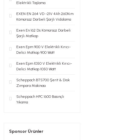
Elektrikli Taşlama
EXEN EN 264 VD -21V 4Ah 260N.m
Kömürsüz Darbeli Şarjlı Vidalama
Exen En 162 Ds Kömürsüz Darbeli
Şarjlı Matkap
Exen Epm 900 V Elektrikli Kırıcı-
Delici Matkap 900 Watt
Exen Epm 1050 V Elektrikli Kırıcı-
Delici Matkap 1050 Watt
Scheppach BTS700 Şerit & Disk
Zımpara Makinası
Scheppach HPC 1600 Basınçlı
Yıkama
Sponsor Ürünler