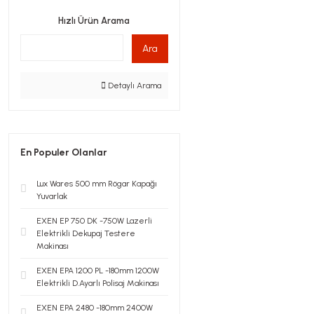
Hızlı Ürün Arama
Ara
Detaylı Arama
En Populer Olanlar
Lux Wares 500 mm Rögar Kapağı
Yuvarlak
EXEN EP 750 DK -750W Lazerli
Elektrikli Dekupaj Testere
Makinası
EXEN EPA 1200 PL -180mm 1200W
Elektrikli D.Ayarlı Polisaj Makinası
EXEN EPA 2480 -180mm 2400W