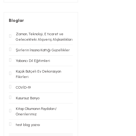
Bloglar
Zaman, Teknoloji, E ticaret ve
Gelecekteki Alışveriş Alışkanlıkları
Şiirlerin İnsana Kattığı Güzellikler
Yabancı Dil Eğitimleri
Küçük Bütçeli Ev Dekorasyan
Fikirleri
COVİD-19
Kusursuz Banyo
Kitap Okumanın Faydaları/
Önerilerimiz
test blog yazısı