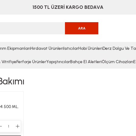
1500 TL ÜZERİ KARGO BEDAVA
ARA
rım Ekipmanları
Hırdavat Ürünleri
Isıtıcılar
Hobi Ürünleri
Derz Dolgu Ve Ta
Vitrifiye
Ferforje Ürünler
Yapıştırıcılar
Bahçe El Aletleri
Ölçüm Cihazları
E
Bakımı
4 500 ML.