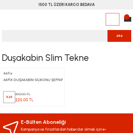
1500 TL ÜZERİ KARGO BEDAVA
ARA
Duşakabin Slim Tekne
Akfix
AKFİX DUŞAKABİN SİLİKONU ŞEFFAF
300,00 TL
%25
225,00 TL
E-Bülten Aboneliği
Kampanya ve fırsatlardan haberdar olmak için e-