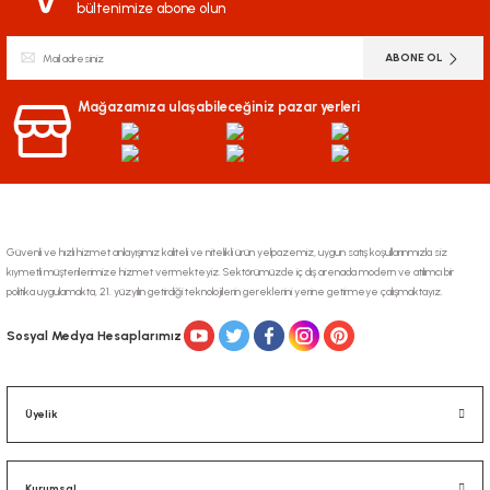
bültenimize abone olun
ABONE OL
Mağazamıza ulaşabileceğiniz pazar yerleri
Güvenli ve hızlı hizmet anlayışımız kaliteli ve nitelikli ürün yelpazemiz, uygun satış koşullarınmızla siz
kıymetli müşterilerimize hizmet vermekteyiz. Sektörümüzde iç dış arenada modern ve atılımcı bir
politika uygulamakta, 21. yüzyılın getirdiği teknolojilerin gereklerini yerine getirmeye çalışmaktayız.
Sosyal Medya Hesaplarımız
Üyelik
Kurumsal