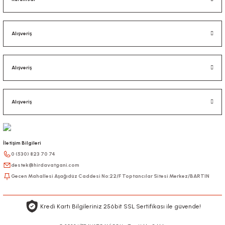
Alışveriş
Alışveriş
Alışveriş
İletişim Bilgileri
0 (530) 823 70 74
destek@hirdavatgani.com
Gecen Mahallesi Aşağıdüz Caddesi No:22/F Toptancılar Sitesi Merkez/BARTIN
Kredi Kartı Bilgileriniz 256bit SSL Sertifikası ile güvende!