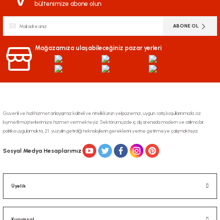
bültenimize abone olun
ABONE OL
Mağazamıza ulaşabileceğiniz pazar yerleri
Güvenli ve hızlı hizmet anlayışımız kaliteli ve nitelikli ürün yelpazemiz, uygun satış koşullarınmızla siz
kıymetli müşterilerimize hizmet vermekteyiz. Sektörümüzde iç dış arenada modern ve atılımcı bir
politika uygulamakta, 21. yüzyılın getirdiği teknolojilerin gereklerini yerine getirmeye çalışmaktayız.
Sosyal Medya Hesaplarımız
Üyelik
Kurumsal