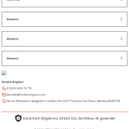
Alışveriş
Alışveriş
Alışveriş
İletişim Bilgileri
0 (530) 823 70 74
destek@hirdavatgani.com
Gecen Mahallesi Aşağıdüz Caddesi No:22/F Toptancılar Sitesi Merkez/BARTIN
Kredi Kartı Bilgileriniz 256bit SSL Sertifikası ile güvende!