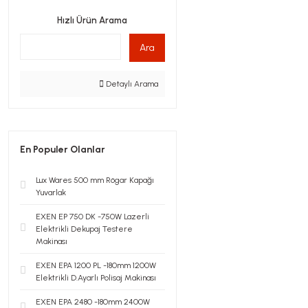
Hızlı Ürün Arama
Ara
Detaylı Arama
En Populer Olanlar
Lux Wares 500 mm Rögar Kapağı
Yuvarlak
EXEN EP 750 DK -750W Lazerli
Elektrikli Dekupaj Testere
Makinası
EXEN EPA 1200 PL -180mm 1200W
Elektrikli D.Ayarlı Polisaj Makinası
EXEN EPA 2480 -180mm 2400W