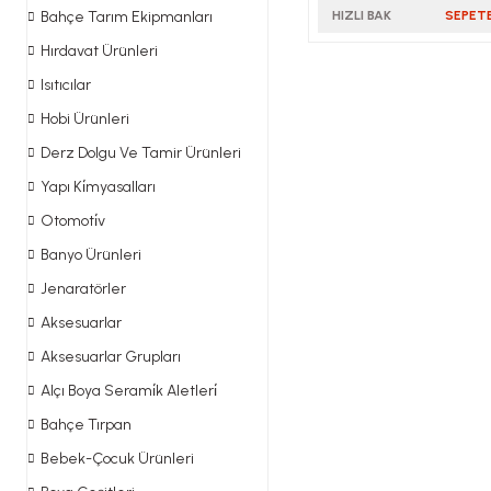
Bahçe Tarım Ekipmanları
HIZLI BAK
SEPETE
Hırdavat Ürünleri
Isıtıcılar
Hobi Ürünleri
Derz Dolgu Ve Tamir Ürünleri
Yapı Ki̇myasalları
Otomoti̇v
Banyo Ürünleri
Jenaratörler
Aksesuarlar
Aksesuarlar Grupları
Alçı Boya Serami̇k Aletleri̇
Bahçe Tırpan
Bebek-Çocuk Ürünleri