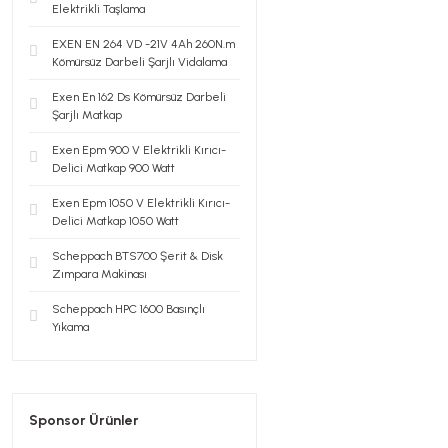
Elektrikli Taşlama
EXEN EN 264 VD -21V 4Ah 260N.m
Kömürsüz Darbeli Şarjlı Vidalama
Exen En 162 Ds Kömürsüz Darbeli
Şarjlı Matkap
Exen Epm 900 V Elektrikli Kırıcı-
Delici Matkap 900 Watt
Exen Epm 1050 V Elektrikli Kırıcı-
Delici Matkap 1050 Watt
Scheppach BTS700 Şerit & Disk
Zımpara Makinası
Scheppach HPC 1600 Basınçlı
Yıkama
Sponsor Ürünler