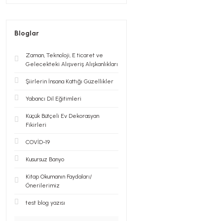
Bloglar
Zaman, Teknoloji, E ticaret ve
Gelecekteki Alışveriş Alışkanlıkları
Şiirlerin İnsana Kattığı Güzellikler
Yabancı Dil Eğitimleri
Küçük Bütçeli Ev Dekorasyan
Fikirleri
COVİD-19
Kusursuz Banyo
Kitap Okumanın Faydaları/
Önerilerimiz
test blog yazısı