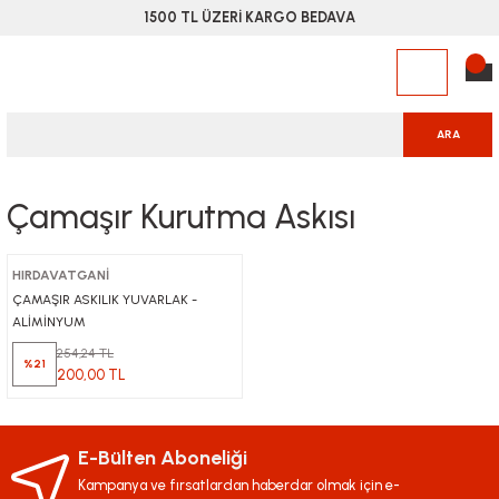
1500 TL ÜZERİ KARGO BEDAVA
ARA
Çamaşır Kurutma Askısı
HIRDAVATGANİ
ÇAMAŞIR ASKILIK YUVARLAK -
ALİMİNYUM
254,24 TL
%21
200,00 TL
E-Bülten Aboneliği
Kampanya ve fırsatlardan haberdar olmak için e-