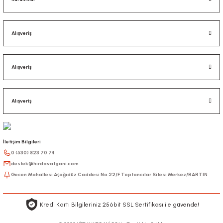
Alışveriş
Alışveriş
Alışveriş
İletişim Bilgileri
0 (530) 823 70 74
destek@hirdavatgani.com
Gecen Mahallesi Aşağıdüz Caddesi No:22/F Toptancılar Sitesi Merkez/BARTIN
Kredi Kartı Bilgileriniz 256bit SSL Sertifikası ile güvende!