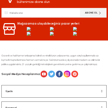
bültenimize abone olun
ABONE OL
Mağazamıza ulaşabileceğiniz pazar yerleri
Güvenli ve hızlı hizmet anlayışımız kaliteli ve nitelikli ürün yelpazemiz, uygun satış koşullarınmızla siz
kıymetli müşterilerimize hizmet vermekteyiz. Sektörümüzde iç dış arenada modern ve atılımcı bir
politika uygulamakta, 21. yüzyılın getirdiği teknolojilerin gereklerini yerine getirmeye çalışmaktayız.
Sosyal Medya Hesaplarımız
Üyelik
Kurumsal