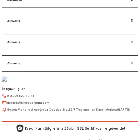
Alışveriş
Alışveriş
Alışveriş
İletişim Bilgileri
0 (530) 823 70 74
destek@hirdavatgani.com
Gecen Mahallesi Aşağıdüz Caddesi No:22/F Toptancılar Sitesi Merkez/BARTIN
Kredi Kartı Bilgileriniz 256bit SSL Sertifikası ile güvende!