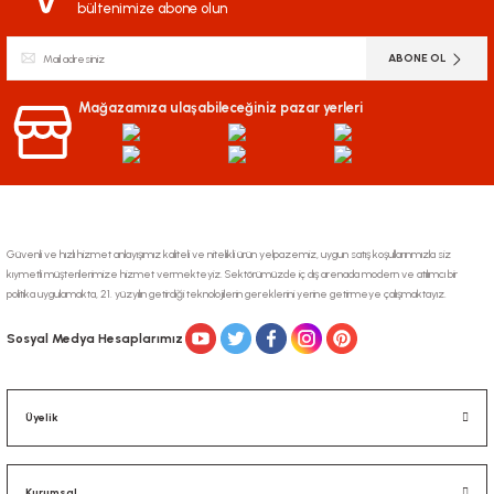
bültenimize abone olun
ABONE OL
Mağazamıza ulaşabileceğiniz pazar yerleri
Güvenli ve hızlı hizmet anlayışımız kaliteli ve nitelikli ürün yelpazemiz, uygun satış koşullarınmızla siz
kıymetli müşterilerimize hizmet vermekteyiz. Sektörümüzde iç dış arenada modern ve atılımcı bir
politika uygulamakta, 21. yüzyılın getirdiği teknolojilerin gereklerini yerine getirmeye çalışmaktayız.
Sosyal Medya Hesaplarımız
Üyelik
Kurumsal