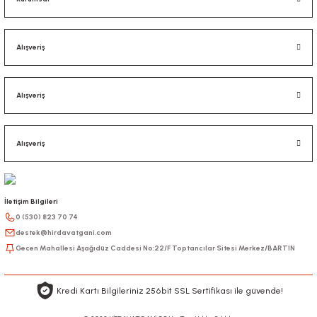
Alışveriş
Alışveriş
Alışveriş
İletişim Bilgileri
0 (530) 823 70 74
destek@hirdavatgani.com
Gecen Mahallesi Aşağıdüz Caddesi No:22/F Toptancılar Sitesi Merkez/BARTIN
Kredi Kartı Bilgileriniz 256bit SSL Sertifikası ile güvende!