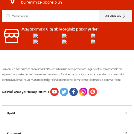
bültenimize abone olun
ABONE OL
Mağazamıza ulaşabileceğiniz pazar yerleri
Güvenli ve hızlı hizmet anlayışımız kaliteli ve nitelikli ürün yelpazemiz, uygun satış koşullarınmızla siz
kıymetli müşterilerimize hizmet vermekteyiz. Sektörümüzde iç dış arenada modern ve atılımcı bir
politika uygulamakta, 21. yüzyılın getirdiği teknolojilerin gereklerini yerine getirmeye çalışmaktayız.
Sosyal Medya Hesaplarımız
Üyelik
Kurumsal