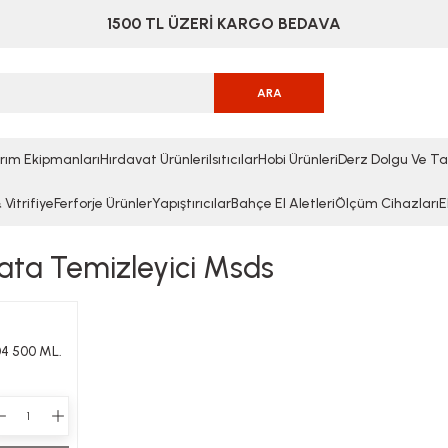
1500 TL ÜZERİ KARGO BEDAVA
ARA
rım Ekipmanları
Hırdavat Ürünleri
Isıtıcılar
Hobi Ürünleri
Derz Dolgu Ve Ta
Vitrifiye
Ferforje Ürünler
Yapıştırıcılar
Bahçe El Aletleri
Ölçüm Cihazları
E
ata Temizleyici Msds
4 500 ML.