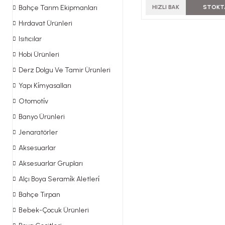
Bahçe Tarım Ekipmanları
HIZLI BAK
STOKT
Hırdavat Ürünleri
Isıtıcılar
Hobi Ürünleri
Derz Dolgu Ve Tamir Ürünleri
Yapı Ki̇myasalları
Otomoti̇v
Banyo Ürünleri
Jenaratörler
Aksesuarlar
Aksesuarlar Grupları
Alçı Boya Serami̇k Aletleri̇
Bahçe Tırpan
Bebek-Çocuk Ürünleri