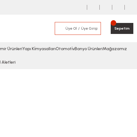
Üye Ol
Üye Girişi
Sepetim
mir Ürünleri
Yapı Ki̇myasalları
Otomoti̇v
Banyo Ürünleri
Mağazamız
l Aletleri