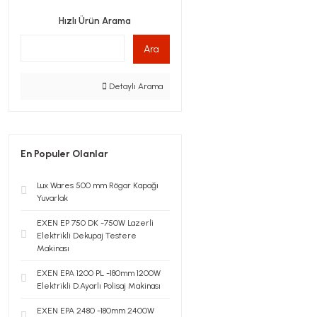
Hızlı Ürün Arama
Ara
Detaylı Arama
En Populer Olanlar
Lux Wares 500 mm Rögar Kapağı
Yuvarlak
EXEN EP 750 DK -750W Lazerli
Elektrikli Dekupaj Testere
Makinası
EXEN EPA 1200 PL -180mm 1200W
Elektrikli D.Ayarlı Polisaj Makinası
EXEN EPA 2480 -180mm 2400W