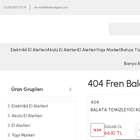
0 (530) 823 70 74
destek@hirdavatgani.com
Elektri̇kli̇ El Aletleri̇
Akülü El Aletleri
El Aletleri
Yapı Market
Bahçe Ta
Banyo & 
404 Fren Bal
Ürün Grupları
404
Elektri̇kli̇ El Aletleri̇
BALATA TEMİZLEYİCİ 40
Akülü El Aletleri
El Aletleri
100,68 TL
%34
66,10 TL
Yapı Market