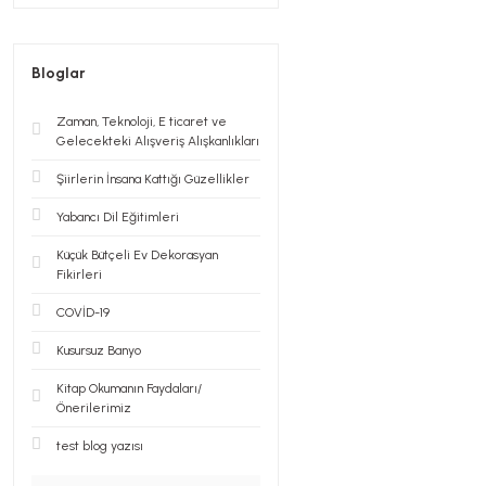
Bloglar
Zaman, Teknoloji, E ticaret ve
Gelecekteki Alışveriş Alışkanlıkları
Şiirlerin İnsana Kattığı Güzellikler
Yabancı Dil Eğitimleri
Küçük Bütçeli Ev Dekorasyan
Fikirleri
COVİD-19
Kusursuz Banyo
Kitap Okumanın Faydaları/
Önerilerimiz
test blog yazısı