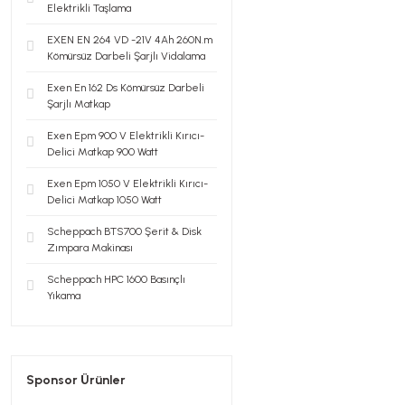
Elektrikli Taşlama
EXEN EN 264 VD -21V 4Ah 260N.m
Kömürsüz Darbeli Şarjlı Vidalama
Exen En 162 Ds Kömürsüz Darbeli
Şarjlı Matkap
Exen Epm 900 V Elektrikli Kırıcı-
Delici Matkap 900 Watt
Exen Epm 1050 V Elektrikli Kırıcı-
Delici Matkap 1050 Watt
Scheppach BTS700 Şerit & Disk
Zımpara Makinası
Scheppach HPC 1600 Basınçlı
Yıkama
Sponsor Ürünler