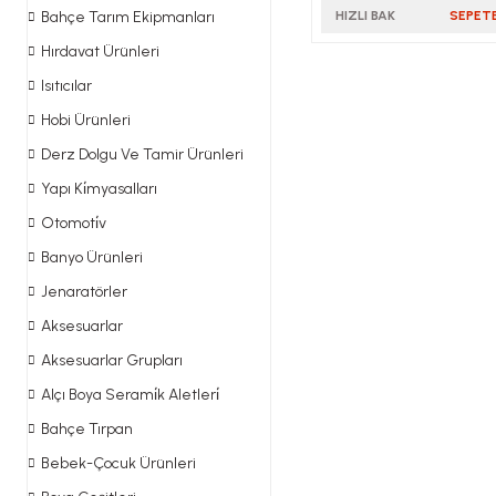
Bahçe Tarım Ekipmanları
HIZLI BAK
SEPETE
Hırdavat Ürünleri
Isıtıcılar
Hobi Ürünleri
Derz Dolgu Ve Tamir Ürünleri
Yapı Ki̇myasalları
Otomoti̇v
Banyo Ürünleri
Jenaratörler
Aksesuarlar
Aksesuarlar Grupları
Alçı Boya Serami̇k Aletleri̇
Bahçe Tırpan
Bebek-Çocuk Ürünleri