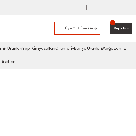
Üye Ol
Üye Girişi
Sepetim
mir Ürünleri
Yapı Ki̇myasalları
Otomoti̇v
Banyo Ürünleri
Mağazamız
l Aletleri