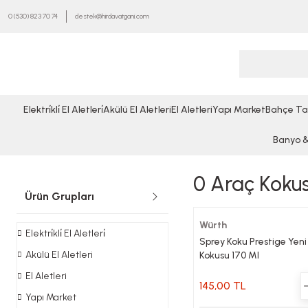
0 (530) 823 70 74
destek@hirdavatgani.com
Elektri̇kli̇ El Aletleri̇
Akülü El Aletleri
El Aletleri
Yapı Market
Bahçe Ta
Banyo & 
0 Araç Koku
Ürün Grupları
Würth
Elektri̇kli̇ El Aletleri̇
Sprey Koku Prestige Yen
Akülü El Aletleri
Kokusu 170 Ml
El Aletleri
145,00 TL
Yapı Market