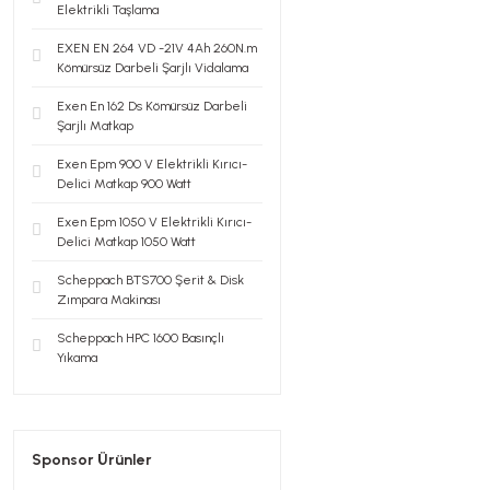
Elektrikli Taşlama
EXEN EN 264 VD -21V 4Ah 260N.m
Kömürsüz Darbeli Şarjlı Vidalama
Exen En 162 Ds Kömürsüz Darbeli
Şarjlı Matkap
Exen Epm 900 V Elektrikli Kırıcı-
Delici Matkap 900 Watt
Exen Epm 1050 V Elektrikli Kırıcı-
Delici Matkap 1050 Watt
Scheppach BTS700 Şerit & Disk
Zımpara Makinası
Scheppach HPC 1600 Basınçlı
Yıkama
Sponsor Ürünler