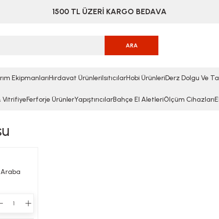
1500 TL ÜZERİ KARGO BEDAVA
ARA
rım Ekipmanları
Hırdavat Ürünleri
Isıtıcılar
Hobi Ürünleri
Derz Dolgu Ve Ta
Vitrifiye
Ferforje Ürünler
Yapıştırıcılar
Bahçe El Aletleri
Ölçüm Cihazları
E
su
i Araba