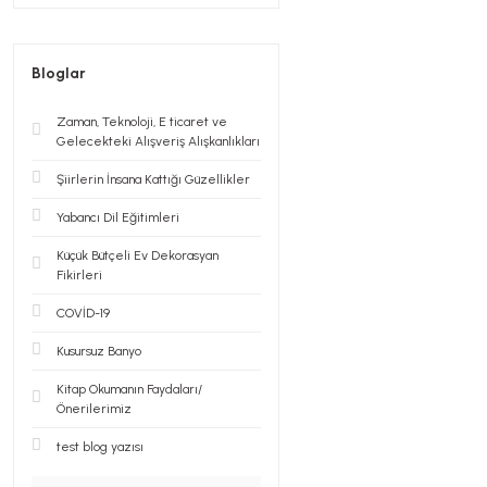
Bloglar
Zaman, Teknoloji, E ticaret ve
Gelecekteki Alışveriş Alışkanlıkları
Şiirlerin İnsana Kattığı Güzellikler
Yabancı Dil Eğitimleri
Küçük Bütçeli Ev Dekorasyan
Fikirleri
COVİD-19
Kusursuz Banyo
Kitap Okumanın Faydaları/
Önerilerimiz
test blog yazısı