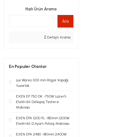
Hızlı Ürün Arama
Ara
Detaylı Arama
En Populer Olanlar
Lux Wares 500 mm Rögar Kapağı
Yuvarlak
EXEN EP 750 DK -750W Lazerli
Elektrikli Dekupaj Testere
Makinası
EXEN EPA 1200 PL -180mm 1200W
Elektrikli D.Ayarlı Polisaj Makinası
EXEN EPA 2480 -180mm 2400W