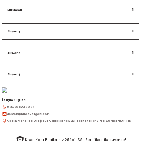
Kurumsal
Alışveriş
Alışveriş
Alışveriş
İletişim Bilgileri
0 (530) 823 70 74
destek@hirdavatgani.com
Gecen Mahallesi Aşağıdüz Caddesi No:22/F Toptancılar Sitesi Merkez/BARTIN
Kredi Kartı Bilgileriniz 256bit SSL Sertifikası ile güvende!