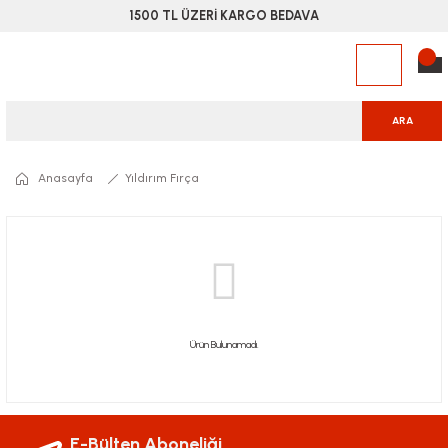
1500 TL ÜZERİ KARGO BEDAVA
ARA
Anasayfa
Yıldırım Fırça
Ürün Bulunamadı.
E-Bülten Aboneliği