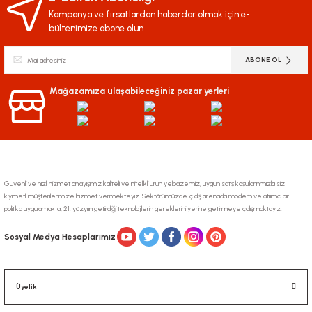
Kampanya ve fırsatlardan haberdar olmak için e-
bültenimize abone olun
ABONE OL
Mağazamıza ulaşabileceğiniz pazar yerleri
Güvenli ve hızlı hizmet anlayışımız kaliteli ve nitelikli ürün yelpazemiz, uygun satış koşullarınmızla siz
kıymetli müşterilerimize hizmet vermekteyiz. Sektörümüzde iç dış arenada modern ve atılımcı bir
politika uygulamakta, 21. yüzyılın getirdiği teknolojilerin gereklerini yerine getirmeye çalışmaktayız.
Sosyal Medya Hesaplarımız
Üyelik