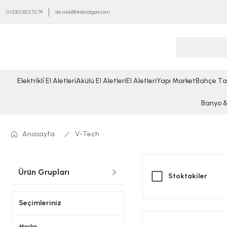
0 (530) 823 70 74
destek@hirdavatgani.com
Elektri̇kli̇ El Aletleri̇
Akülü El Aletleri
El Aletleri
Yapı Market
Bahçe Ta
Banyo & 
Anasayfa
V-Tech
Ürün Grupları
Stoktakiler
Seçimleriniz
Marka