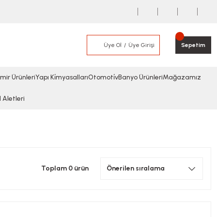
Üye Ol
Üye Girişi
Sepetim
mir Ürünleri
Yapı Ki̇myasalları
Otomoti̇v
Banyo Ürünleri
Mağazamız
l Aletleri
Toplam 0 ürün