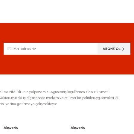
ABONE OL
li ve nitelikli ürün yelpazemiz, uygun satış koşullarınmızla siz kıymetli
ktörümüzde iç dış arenada modern ve atılımcı bir politika uygulamakta, 21.
erini yerine getirmeye çalışmaktayız.
Alışveriş
Alışveriş