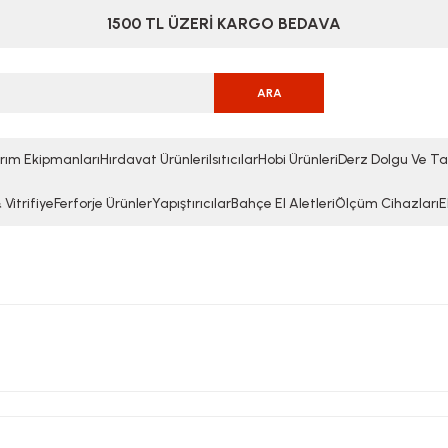
1500 TL ÜZERİ KARGO BEDAVA
ARA
rım Ekipmanları
Hırdavat Ürünleri
Isıtıcılar
Hobi Ürünleri
Derz Dolgu Ve Ta
Vitrifiye
Ferforje Ürünler
Yapıştırıcılar
Bahçe El Aletleri
Ölçüm Cihazları
E