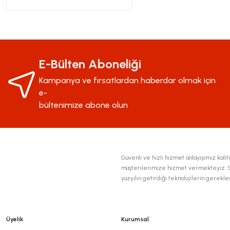
E-Bülten Aboneliği
Kampanya ve fırsatlardan haberdar olmak için
e-
bültenimize abone olun
Güvenli ve hızlı hizmet anlayışımız kalite
müşterilerimize hizmet vermekteyiz. Se
yüzyılın getirdiği teknolojilerin gerekl
Üyelik
Kurumsal