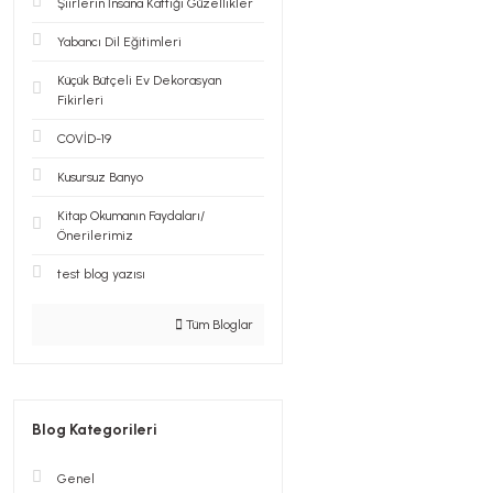
Şiirlerin İnsana Kattığı Güzellikler
Yabancı Dil Eğitimleri
Küçük Bütçeli Ev Dekorasyan
Fikirleri
COVİD-19
Kusursuz Banyo
Kitap Okumanın Faydaları/
Önerilerimiz
test blog yazısı
Tüm Bloglar
Blog Kategorileri
Genel