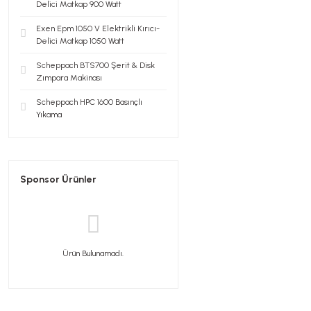
Delici Matkap 900 Watt
Exen Epm 1050 V Elektrikli Kırıcı-
Delici Matkap 1050 Watt
Scheppach BTS700 Şerit & Disk
Zımpara Makinası
Scheppach HPC 1600 Basınçlı
Yıkama
Sponsor Ürünler
Ürün Bulunamadı.