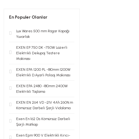
En Populer Olanlar
Lux Wares 500 mm Rögar Kapağı
Yuvarlak
EXEN EP 750 DK -750W Lazerli
Elektrikli Dekupaj Testere
Makinası
EXEN EPA 1200 PL -180mm 1200W
Elektrikli D.Ayarlı Polisaj Makinası
EXEN EPA 2480 -180mm 2400W
Elektrikli Taşlama
EXEN EN 264 VD -21V 4Ah 260N.m
Kömürsüz Darbeli Şarjlı Vidalama
Exen En 162 Ds Kömürsüz Darbeli
Şarjlı Matkap
Exen Epm 900 V Elektrikli Kırıcı-