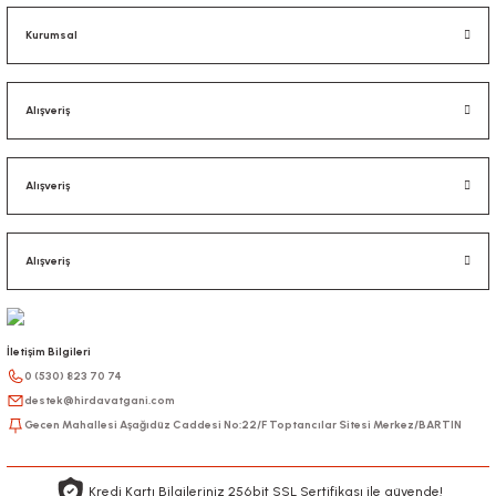
Kurumsal
Alışveriş
Alışveriş
Alışveriş
İletişim Bilgileri
0 (530) 823 70 74
destek@hirdavatgani.com
Gecen Mahallesi Aşağıdüz Caddesi No:22/F Toptancılar Sitesi Merkez/BARTIN
Kredi Kartı Bilgileriniz 256bit SSL Sertifikası ile güvende!