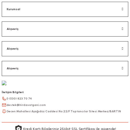
Kurumsal
Alışveriş
Alışveriş
Alışveriş
İletişim Bilgileri
0 (530) 823 70 74
destek@hirdavatgani.com
Gecen Mahallesi Aşağıdüz Caddesi No:22/F Toptancılar Sitesi Merkez/BARTIN
Kredi Kartı Bilgileriniz 256bit SSL Sertifikası ile güvende!