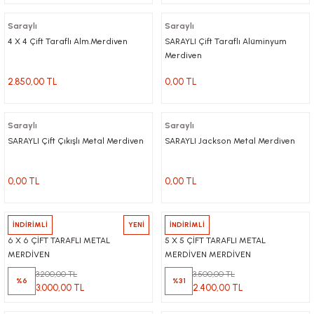
Saraylı
Saraylı
4 X 4 Çift Taraflı Alm.Merdiven
SARAYLI Çift Taraflı Alüminyum
Merdiven
2.850,00 TL
0,00 TL
Saraylı
Saraylı
SARAYLI Çift Çıkışlı Metal Merdiven
SARAYLI Jackson Metal Merdiven
0,00 TL
0,00 TL
Saraylı
İNDİRİMLİ
YENİ
Saraylı
İNDİRİMLİ
6 X 6 ÇİFT TARAFLI METAL
5 X 5 ÇİFT TARAFLI METAL
MERDİVEN
MERDİVEN MERDİVEN
3.200,00 TL
3.500,00 TL
%6
%31
3.000,00 TL
2.400,00 TL