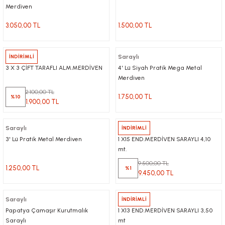
Merdiven
3.050,00 TL
1.500,00 TL
Saraylı
İNDİRİMLİ
Saraylı
3 X 3 ÇİFT TARAFLI ALM.MERDİVEN
4' Lü Siyah Pratik Mega Metal
Merdiven
2.100,00 TL
1.750,00 TL
%10
1.900,00 TL
Saraylı
Saraylı
İNDİRİMLİ
3' Lü Pratik Metal Merdiven
1 X15 END.MERDİVEN SARAYLI 4,10
mt.
9.500,00 TL
1.250,00 TL
%1
9.450,00 TL
Saraylı
Saraylı
İNDİRİMLİ
Papatya Çamaşır Kurutmalık
1 X13 END.MERDİVEN SARAYLI 3,50
Saraylı
mt