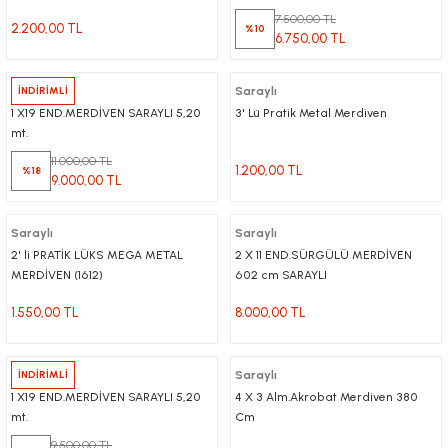
7.500,00 TL
2.200,00 TL
%10
6.750,00 TL
Saraylı
İNDİRİMLİ
Saraylı
1 X19 END.MERDİVEN SARAYLI 5,20
3' Lü Pratik Metal Merdiven
mt.
11.000,00 TL
1.200,00 TL
%18
9.000,00 TL
Saraylı
Saraylı
2' li PRATİK LÜKS MEGA METAL
2 X 11 END.SÜRGÜLÜ MERDİVEN
MERDİVEN (1612)
602 cm SARAYLI
1.550,00 TL
8.000,00 TL
Saraylı
İNDİRİMLİ
Saraylı
1 X19 END.MERDİVEN SARAYLI 5,20
4 X 3 Alm.Akrobat Merdiven 380
mt.
Cm
9.500,00 TL