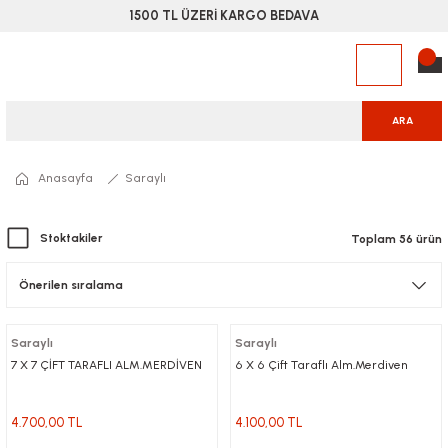
1500 TL ÜZERİ KARGO BEDAVA
ARA
Anasayfa
Saraylı
Stoktakiler
Toplam 56 ürün
Saraylı
Saraylı
7 X 7 ÇİFT TARAFLI ALM.MERDİVEN
6 X 6 Çift Taraflı Alm.Merdiven
4.700,00 TL
4.100,00 TL