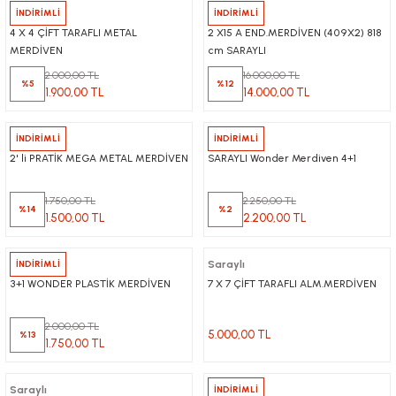
Saraylı
İNDİRİMLİ
Saraylı
İNDİRİMLİ
4 X 4 ÇİFT TARAFLI METAL
2 X15 A END.MERDİVEN (409X2) 818
MERDİVEN
cm SARAYLI
2.000,00 TL
16.000,00 TL
%5
%12
1.900,00 TL
14.000,00 TL
Saraylı
İNDİRİMLİ
Saraylı
İNDİRİMLİ
2' li PRATİK MEGA METAL MERDİVEN
SARAYLI Wonder Merdiven 4+1
1.750,00 TL
2.250,00 TL
%14
%2
1.500,00 TL
2.200,00 TL
Saraylı
İNDİRİMLİ
Saraylı
3+1 WONDER PLASTİK MERDİVEN
7 X 7 ÇİFT TARAFLI ALM.MERDİVEN
2.000,00 TL
5.000,00 TL
%13
1.750,00 TL
Saraylı
Saraylı
İNDİRİMLİ