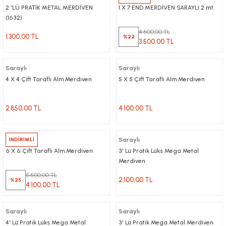
2 'LÜ PRATİK METAL MERDİVEN
1 X 7 END.MERDİVEN SARAYLI 2 mt.
(1632)
4.500,00 TL
1.300,00 TL
%22
3.500,00 TL
Saraylı
Saraylı
4 X 4 Çift Taraflı Alm.Merdiven
5 X 5 Çift Taraflı Alm.Merdiven
2.850,00 TL
4.100,00 TL
Saraylı
İNDİRİMLİ
Saraylı
6 X 6 Çift Taraflı Alm.Merdiven
3' Lü Pratik Lüks Mega Metal
Merdiven
5.500,00 TL
2.100,00 TL
%25
4.100,00 TL
Saraylı
Saraylı
4' Lü Pratik Lüks Mega Metal
3' Lü Pratik Mega Metal Merdiven