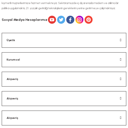
kıymetli müşterilerimize hizmet vermekteyiz. Sektörümüzde iç dış arenada modern ve atılımcı bir
politika uygulamakta, 21. yüzyılın getirdiği teknolojilerin gereklerini yerine getirmeye çalışmaktayız.
Sosyal Medya Hesaplarımız
Üyelik
Kurumsal
Alışveriş
Alışveriş
Alışveriş