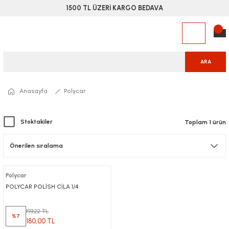
1500 TL ÜZERİ KARGO BEDAVA
ARA
Anasayfa
Polycar
Stoktakiler
Toplam 1 ürün
Polycar
POLYCAR POLİSH CİLA 1/4
193,22 TL
%7
180,00 TL