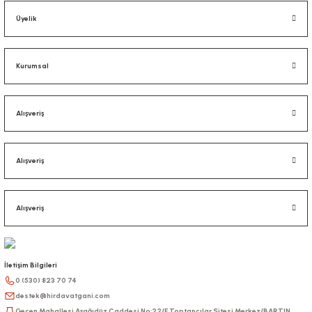
Üyelik
Kurumsal
Alışveriş
Alışveriş
Alışveriş
İletişim Bilgileri
0 (530) 823 70 74
destek@hirdavatgani.com
Gecen Mahallesi Aşağıdüz Caddesi No:22/F Toptancılar Sitesi Merkez/BARTIN