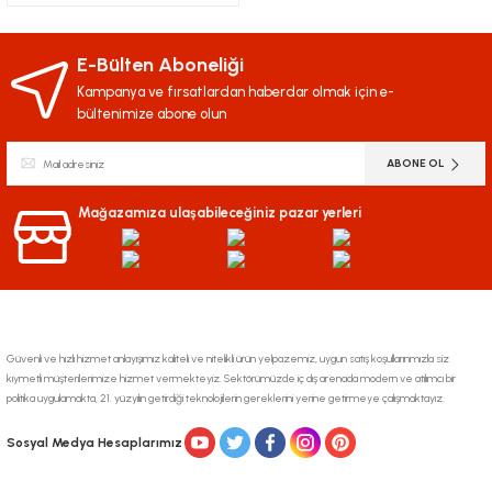
E-Bülten Aboneliği
Kampanya ve fırsatlardan haberdar olmak için e-
bültenimize abone olun
ABONE OL
Mağazamıza ulaşabileceğiniz pazar yerleri
Güvenli ve hızlı hizmet anlayışımız kaliteli ve nitelikli ürün yelpazemiz, uygun satış koşullarınmızla siz
kıymetli müşterilerimize hizmet vermekteyiz. Sektörümüzde iç dış arenada modern ve atılımcı bir
politika uygulamakta, 21. yüzyılın getirdiği teknolojilerin gereklerini yerine getirmeye çalışmaktayız.
Sosyal Medya Hesaplarımız