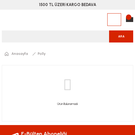
1500 TL ÜZERİ KARGO BEDAVA
ARA
Anasayfa
Polly
Ürün Bulunamadı.
E-Bülten Aboneliği