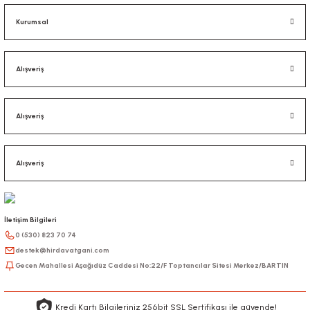
Kurumsal
Alışveriş
Alışveriş
Alışveriş
İletişim Bilgileri
0 (530) 823 70 74
destek@hirdavatgani.com
Gecen Mahallesi Aşağıdüz Caddesi No:22/F Toptancılar Sitesi Merkez/BARTIN
Kredi Kartı Bilgileriniz 256bit SSL Sertifikası ile güvende!