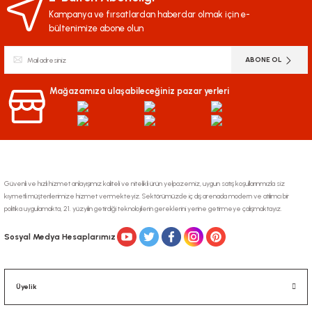
Kampanya ve fırsatlardan haberdar olmak için e-
bültenimize abone olun
ABONE OL
Mağazamıza ulaşabileceğiniz pazar yerleri
Güvenli ve hızlı hizmet anlayışımız kaliteli ve nitelikli ürün yelpazemiz, uygun satış koşullarınmızla siz
kıymetli müşterilerimize hizmet vermekteyiz. Sektörümüzde iç dış arenada modern ve atılımcı bir
politika uygulamakta, 21. yüzyılın getirdiği teknolojilerin gereklerini yerine getirmeye çalışmaktayız.
Sosyal Medya Hesaplarımız
Üyelik