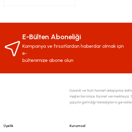
E-Bülten Aboneliği
Kampanya ve fırsatlardan haberdar olmak için
e-
bültenimize abone olun
Güvenli ve hızlı hizmet anlayışımız kalite
müşterilerimize hizmet vermekteyiz. Se
yüzyılın getirdiği teknolojilerin gerekl
Üyelik
Kurumsal