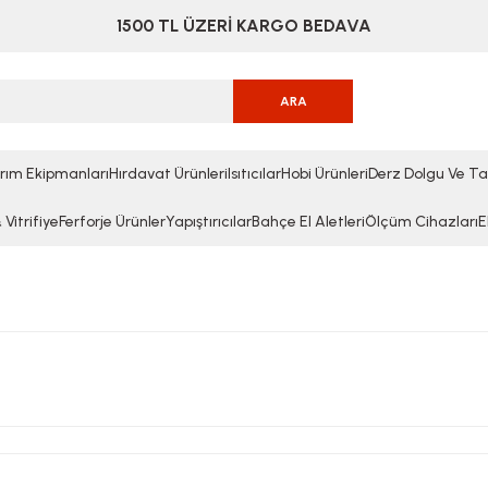
1500 TL ÜZERİ KARGO BEDAVA
ARA
rım Ekipmanları
Hırdavat Ürünleri
Isıtıcılar
Hobi Ürünleri
Derz Dolgu Ve Ta
Vitrifiye
Ferforje Ürünler
Yapıştırıcılar
Bahçe El Aletleri
Ölçüm Cihazları
E