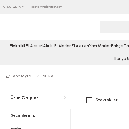
0 (530) 823 70 74
destek@hirdavatgani.com
Elektri̇kli̇ El Aletleri̇
Akülü El Aletleri
El Aletleri
Yapı Market
Bahçe Ta
Banyo & 
Anasayfa
NORA
Ürün Grupları
Stoktakiler
Seçimleriniz
Marka