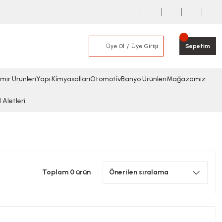
Üye Ol
Üye Girişi
Sepetim
mir Ürünleri
Yapı Ki̇myasalları
Otomoti̇v
Banyo Ürünleri
Mağazamız
l Aletleri
Toplam 0 ürün