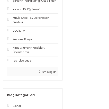
Şiirlerin İnsana Kattığı Güzellikler
Yabancı Dil Eğitimleri
Küçük Bütçeli Ev Dekorasyan
Fikirleri
COVİD-19
Kusursuz Banyo
Kitap Okumanın Faydaları/
Önerilerimiz
test blog yazısı
Tüm Bloglar
Blog Kategorileri
Genel