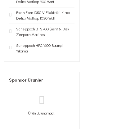
Delici Matkap 900 Watt
Exen Epm 1050 V Elektrikli Kırıcı-
Delici Matkap 1050 Watt
Scheppach BTS700 Şerit & Disk
Zımpara Makinası
Scheppach HPC 1600 Basınçlı
Yıkama
Sponsor Ürünler
Ürün Bulunamadı.