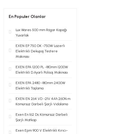
En Populer Olanlar
Lux Wares 500 mm Rögar Kapağı
Yuvarlak
EXEN EP 750 DK -750W Lazerli
Elektrikli Dekupaj Testere
Makinası
EXEN EPA 1200 PL -180mm 1200W
Elektrikli D.Ayarlı Polisaj Makinası
EXEN EPA 2480 -180mm 2400W
Elektrikli Taşlama
EXEN EN 264 VD -21V 4Ah 260N.m
Kömürsüz Darbeli Şarjlı Vidalama
Exen En 162 Ds Kömürsüz Darbeli
Şarjlı Matkap
Exen Epm 900 V Elektrikli Kırıcı-