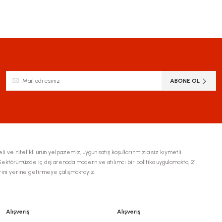
ABONE OL
li ve nitelikli ürün yelpazemiz, uygun satış koşullarınmızla siz kıymetli
ktörümüzde iç dış arenada modern ve atılımcı bir politika uygulamakta, 21.
erini yerine getirmeye çalışmaktayız.
Alışveriş
Alışveriş