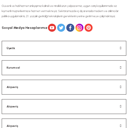
Güvenli ve hızlı hizmet anlayışımız kaliteli ve nitelikli ürün yelpazemiz, uygun satış koşullarınmızla siz
kıymetli müşterilerimize hizmet vermekteyiz. Sektörümüzde iç dış arenada modern ve atılımcı bir
politika uygulamakta, 21. yüzyılın getirdiği teknolojilerin gereklerini yerine getirmeye çalışmaktayız.
Sosyal Medya Hesaplarımız
Üyelik
Kurumsal
Alışveriş
Alışveriş
Alışveriş