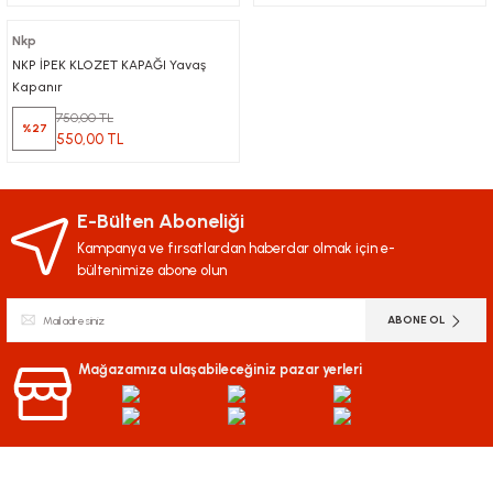
Vidalamalar
Ani Su Isıtıcıları
Nkp
Beton Kesme Motorları
NKP İPEK KLOZET KAPAĞI Yavaş
Pvc Menfezler
Kapanır
Gönye Kesmeler
750,00 TL
%27
Çöp Kovaları
550,00 TL
Sac Kesmeler
sat
ya
E-Bülten Aboneliği
Kampanya ve fırsatlardan haberdar olmak için e-
Dekupaj Makinesi
bültenimize abone olun
Elektrikli El Tipi Paftalar
ABONE OL
Mağazamıza ulaşabileceğiniz pazar yerleri
Kırıcılar ve Deliciler
Sprey Boyama