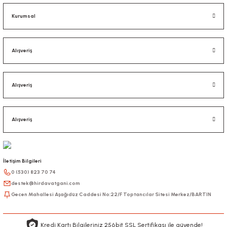
Kurumsal
Alışveriş
Alışveriş
Alışveriş
İletişim Bilgileri
0 (530) 823 70 74
destek@hirdavatgani.com
Gecen Mahallesi Aşağıdüz Caddesi No:22/F Toptancılar Sitesi Merkez/BARTIN
Kredi Kartı Bilgileriniz 256bit SSL Sertifikası ile güvende!