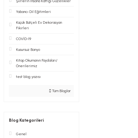
Şiirlerin İnsana Kattığı Güzellikler
Yabancı Dil Eğitimleri
Küçük Bütçeli Ev Dekorasyan
Fikirleri
COVİD-19
Kusursuz Banyo
Kitap Okumanın Faydaları/
Önerilerimiz
test blog yazısı
Tüm Bloglar
Blog Kategorileri
Genel