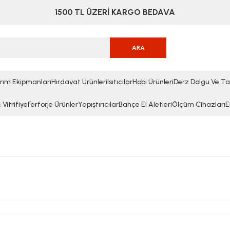
1500 TL ÜZERİ KARGO BEDAVA
ARA
rım Ekipmanları
Hırdavat Ürünleri
Isıtıcılar
Hobi Ürünleri
Derz Dolgu Ve Ta
Vitrifiye
Ferforje Ürünler
Yapıştırıcılar
Bahçe El Aletleri
Ölçüm Cihazları
E