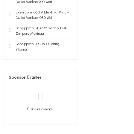
Delici Matkap 900 Watt
Exen Epm 1050 V Elektrikli Kırıcı-
Delici Matkap 1050 Watt
Scheppach BTS700 Şerit & Disk
Zımpara Makinası
Scheppach HPC 1600 Basınçlı
Yıkama
Sponsor Ürünler
Ürün Bulunamadı.