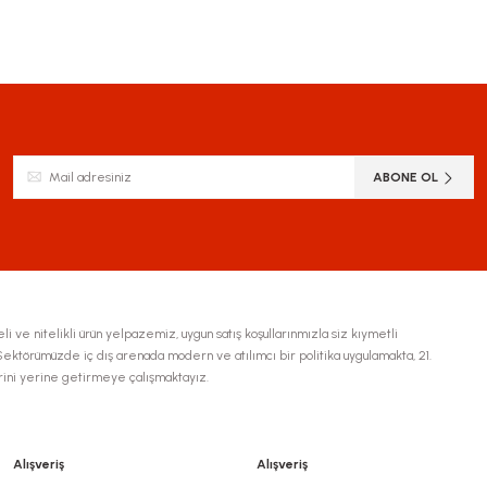
ABONE OL
li ve nitelikli ürün yelpazemiz, uygun satış koşullarınmızla siz kıymetli
ktörümüzde iç dış arenada modern ve atılımcı bir politika uygulamakta, 21.
erini yerine getirmeye çalışmaktayız.
Alışveriş
Alışveriş