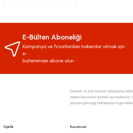
E-Bülten Aboneliği
Kampanya ve fırsatlardan haberdar olmak için
e-
bültenimize abone olun
Güvenli ve hızlı hizmet anlayışımız kalite
müşterilerimize hizmet vermekteyiz. Se
yüzyılın getirdiği teknolojilerin gerekl
Üyelik
Kurumsal