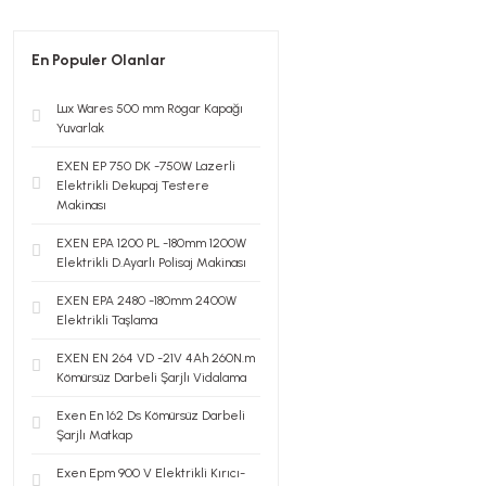
En Populer Olanlar
Lux Wares 500 mm Rögar Kapağı
Yuvarlak
EXEN EP 750 DK -750W Lazerli
Elektrikli Dekupaj Testere
Makinası
EXEN EPA 1200 PL -180mm 1200W
Elektrikli D.Ayarlı Polisaj Makinası
EXEN EPA 2480 -180mm 2400W
Elektrikli Taşlama
EXEN EN 264 VD -21V 4Ah 260N.m
Kömürsüz Darbeli Şarjlı Vidalama
Exen En 162 Ds Kömürsüz Darbeli
Şarjlı Matkap
Exen Epm 900 V Elektrikli Kırıcı-