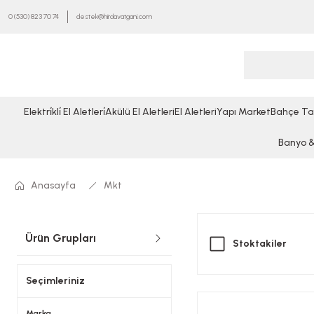
0 (530) 823 70 74
destek@hirdavatgani.com
Elektri̇kli̇ El Aletleri̇
Akülü El Aletleri
El Aletleri
Yapı Market
Bahçe Ta
Banyo & 
Anasayfa
Mkt
Ürün Grupları
Stoktakiler
Seçimleriniz
Marka