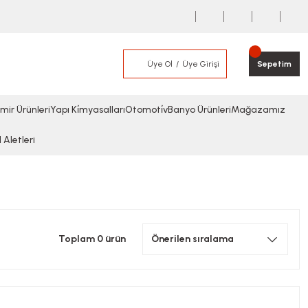
Üye Ol
Üye Girişi
Sepetim
mir Ürünleri
Yapı Ki̇myasalları
Otomoti̇v
Banyo Ürünleri
Mağazamız
l Aletleri
Toplam 0 ürün