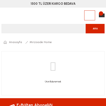
1500 TL ÜZERİ KARGO BEDAVA
ARA
Anasayfa
Mirzaade Home
Ürün Bulunamadı.
E-Bülten Aboneliği