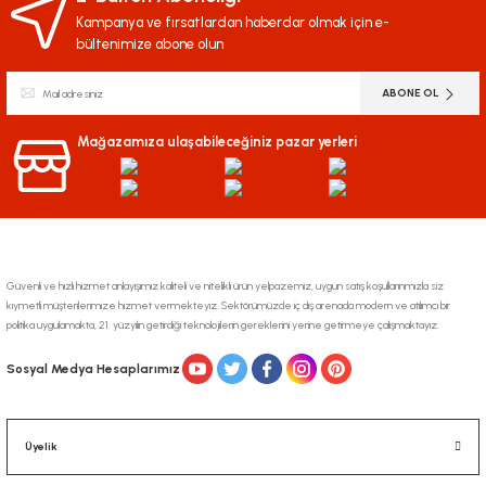
Kampanya ve fırsatlardan haberdar olmak için e-
bültenimize abone olun
ABONE OL
Mağazamıza ulaşabileceğiniz pazar yerleri
Güvenli ve hızlı hizmet anlayışımız kaliteli ve nitelikli ürün yelpazemiz, uygun satış koşullarınmızla siz
kıymetli müşterilerimize hizmet vermekteyiz. Sektörümüzde iç dış arenada modern ve atılımcı bir
politika uygulamakta, 21. yüzyılın getirdiği teknolojilerin gereklerini yerine getirmeye çalışmaktayız.
Sosyal Medya Hesaplarımız
Üyelik