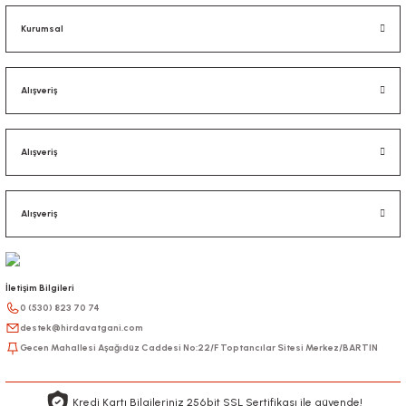
Kurumsal
Alışveriş
Alışveriş
Alışveriş
İletişim Bilgileri
0 (530) 823 70 74
destek@hirdavatgani.com
Gecen Mahallesi Aşağıdüz Caddesi No:22/F Toptancılar Sitesi Merkez/BARTIN
Kredi Kartı Bilgileriniz 256bit SSL Sertifikası ile güvende!