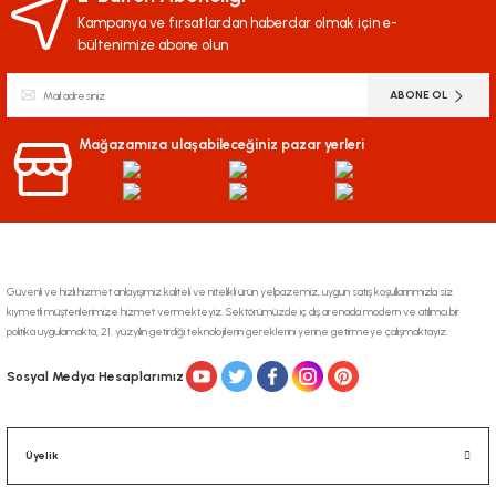
Kampanya ve fırsatlardan haberdar olmak için e-
bültenimize abone olun
ABONE OL
Mağazamıza ulaşabileceğiniz pazar yerleri
Güvenli ve hızlı hizmet anlayışımız kaliteli ve nitelikli ürün yelpazemiz, uygun satış koşullarınmızla siz
kıymetli müşterilerimize hizmet vermekteyiz. Sektörümüzde iç dış arenada modern ve atılımcı bir
politika uygulamakta, 21. yüzyılın getirdiği teknolojilerin gereklerini yerine getirmeye çalışmaktayız.
Sosyal Medya Hesaplarımız
Üyelik