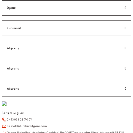
Üyelik
Kurumsal
Alışveriş
Alışveriş
Alışveriş
İletişim Bilgileri
0 (530) 823 70 74
destek@hirdavatgani.com
Gecen Mahallesi Aşağıdüz Caddesi No:22/F Toptancılar Sitesi Merkez/BARTIN