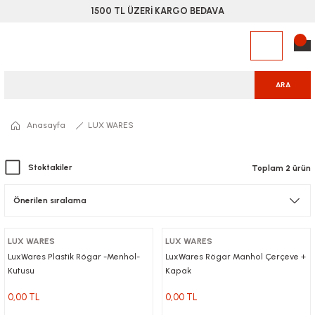
1500 TL ÜZERİ KARGO BEDAVA
ARA
Anasayfa
LUX WARES
Stoktakiler
Toplam 2 ürün
LUX WARES
LUX WARES
LuxWares Plastik Rögar -Menhol-
LuxWares Rögar Manhol Çerçeve +
Kutusu
Kapak
0,00 TL
0,00 TL