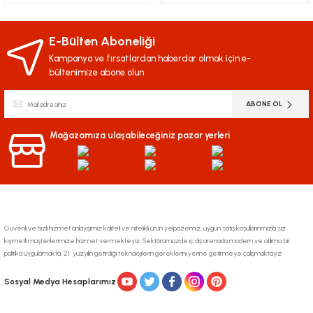
E-Bülten Aboneliği
Kampanya ve fırsatlardan haberdar olmak için e-
bültenimize abone olun
ABONE OL
Mağazamıza ulaşabileceğiniz pazar yerleri
Güvenli ve hızlı hizmet anlayışımız kaliteli ve nitelikli ürün yelpazemiz, uygun satış koşullarınmızla siz
kıymetli müşterilerimize hizmet vermekteyiz. Sektörümüzde iç dış arenada modern ve atılımcı bir
politika uygulamakta, 21. yüzyılın getirdiği teknolojilerin gereklerini yerine getirmeye çalışmaktayız.
Sosyal Medya Hesaplarımız