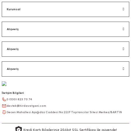
Kurumsal
Alışveriş
Alışveriş
Alışveriş
İletişim Bilgileri
0 (530) 823 70 74
destek@hirdavatgani.com
Gecen Mahallesi Aşağıdüz Caddesi No:22/F Toptancılar Sitesi Merkez/BARTIN
Kredi Kartı Bilgileriniz 256bit SSL Sertifikası ile güvende!