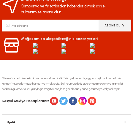
Kampanya ve fırsatlardan haberdar olmak için e-
bültenimize abone olun
ABONE OL
Mağazamıza ulaşabileceğiniz pazar yerleri
Güvenli ve hızlı hizmet anlayışımız kaliteli ve nitelikli ürün yelpazemiz, uygun satış koşullarınmızla siz
kıymetli müşterilerimize hizmet vermekteyiz. Sektörümüzde iç dış arenada modern ve atılımcı bir
politika uygulamakta, 21. yüzyılın getirdiği teknolojilerin gereklerini yerine getirmeye çalışmaktayız.
Sosyal Medya Hesaplarımız
Üyelik