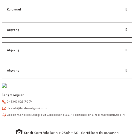
Kurumsal
Alışveriş
Alışveriş
Alışveriş
İletişim Bilgileri
0 (530) 823 70 74
destek@hirdavatgani.com
Gecen Mahallesi Aşağıdüz Caddesi No:22/F Toptancılar Sitesi Merkez/BARTIN
Kredi Kartı Bilgileriniz 256bit SSL Sertifikası ile güvende!