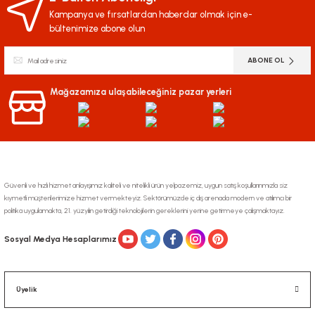
Kampanya ve fırsatlardan haberdar olmak için e-
bültenimize abone olun
ABONE OL
Mağazamıza ulaşabileceğiniz pazar yerleri
Güvenli ve hızlı hizmet anlayışımız kaliteli ve nitelikli ürün yelpazemiz, uygun satış koşullarınmızla siz
kıymetli müşterilerimize hizmet vermekteyiz. Sektörümüzde iç dış arenada modern ve atılımcı bir
politika uygulamakta, 21. yüzyılın getirdiği teknolojilerin gereklerini yerine getirmeye çalışmaktayız.
Sosyal Medya Hesaplarımız
Üyelik