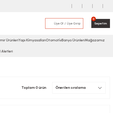
0
Üye Ol
Üye Girişi
Sepetim
mir Ürünleri
Yapı Ki̇myasalları
Otomoti̇v
Banyo Ürünleri
Mağazamız
l Aletleri
Toplam 0 ürün