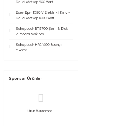
Delici Matkap 900 Watt
Exen Epm 1050 V Elektrikli Kırıcı-
Delici Matkap 1050 Watt
Scheppach BTS700 Şerit & Disk
Zımpara Makinası
Scheppach HPC 1600 Basınçlı
Yıkama
Sponsor Ürünler
Ürün Bulunamadı.