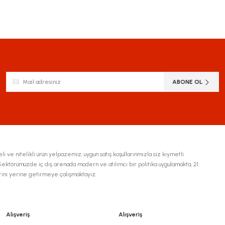
ABONE OL
li ve nitelikli ürün yelpazemiz, uygun satış koşullarınmızla siz kıymetli
ktörümüzde iç dış arenada modern ve atılımcı bir politika uygulamakta, 21.
erini yerine getirmeye çalışmaktayız.
Alışveriş
Alışveriş