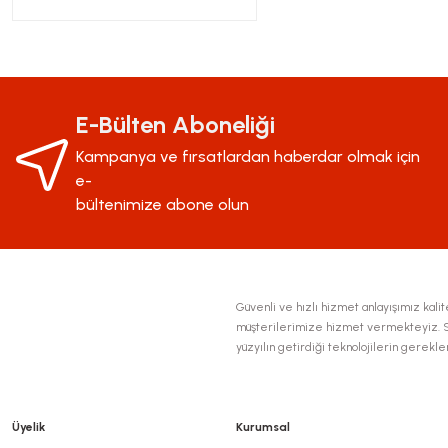
E-Bülten Aboneliği
Kampanya ve fırsatlardan haberdar olmak için
e-
bültenimize abone olun
Güvenli ve hızlı hizmet anlayışımız kalite
müşterilerimize hizmet vermekteyiz. Se
yüzyılın getirdiği teknolojilerin gerekl
Üyelik
Kurumsal