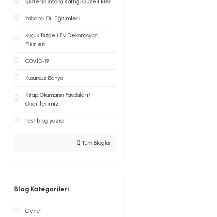
Şiirlerin İnsana Kattığı Güzellikler
Yabancı Dil Eğitimleri
Küçük Bütçeli Ev Dekorasyan
Fikirleri
COVİD-19
Kusursuz Banyo
Kitap Okumanın Faydaları/
Önerilerimiz
test blog yazısı
Tüm Bloglar
Blog Kategorileri
Genel