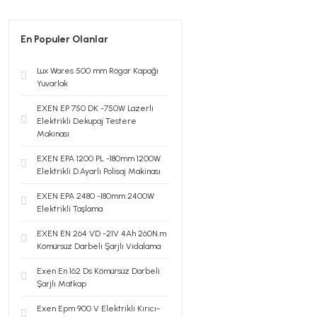
En Populer Olanlar
Lux Wares 500 mm Rögar Kapağı
Yuvarlak
EXEN EP 750 DK -750W Lazerli
Elektrikli Dekupaj Testere
Makinası
EXEN EPA 1200 PL -180mm 1200W
Elektrikli D.Ayarlı Polisaj Makinası
EXEN EPA 2480 -180mm 2400W
Elektrikli Taşlama
EXEN EN 264 VD -21V 4Ah 260N.m
Kömürsüz Darbeli Şarjlı Vidalama
Exen En 162 Ds Kömürsüz Darbeli
Şarjlı Matkap
Exen Epm 900 V Elektrikli Kırıcı-