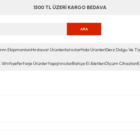
1500 TL ÜZERİ KARGO BEDAVA
ARA
rım Ekipmanları
Hırdavat Ürünleri
Isıtıcılar
Hobi Ürünleri
Derz Dolgu Ve Ta
Vitrifiye
Ferforje Ürünler
Yapıştırıcılar
Bahçe El Aletleri
Ölçüm Cihazları
E