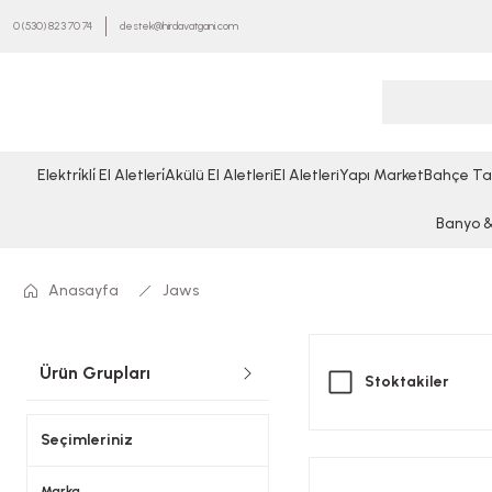
0 (530) 823 70 74
destek@hirdavatgani.com
Elektri̇kli̇ El Aletleri̇
Akülü El Aletleri
El Aletleri
Yapı Market
Bahçe Ta
Banyo & 
Anasayfa
Jaws
Ürün Grupları
Stoktakiler
Seçimleriniz
Marka