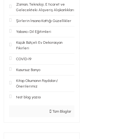
Zaman, Teknoloji, E ticaret ve
Gelecekteki Alışveriş Alışkanlıkları
Şiirlerin İnsana Kattığı Güzellikler
Yabancı Dil Eğitimleri
Küçük Bütçeli Ev Dekorasyan
Fikirleri
COVİD-19
Kusursuz Banyo
Kitap Okumanın Faydaları/
Önerilerimiz
test blog yazısı
Tüm Bloglar