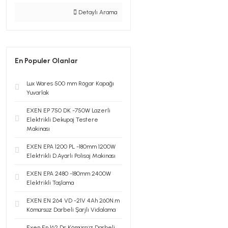
Detaylı Arama
En Populer Olanlar
Lux Wares 500 mm Rögar Kapağı
Yuvarlak
EXEN EP 750 DK -750W Lazerli
Elektrikli Dekupaj Testere
Makinası
EXEN EPA 1200 PL -180mm 1200W
Elektrikli D.Ayarlı Polisaj Makinası
EXEN EPA 2480 -180mm 2400W
Elektrikli Taşlama
EXEN EN 264 VD -21V 4Ah 260N.m
Kömürsüz Darbeli Şarjlı Vidalama
Exen En 162 Ds Kömürsüz Darbeli