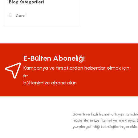
Blog Kategorileri
Genel
E-Bülten Aboneliği
Kampanya ve fırsatlardan haberdar olmak için
e-
bültenimize abone olun
Güvenli ve hızlı hizmet anlayışımız kalite
müşterilerimize hizmet vermekteyiz. Se
yüzyılın getirdiği teknolojilerin gerekl