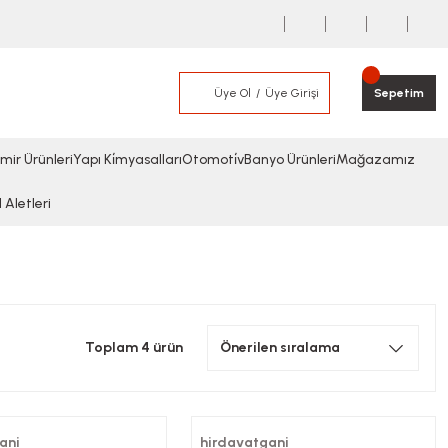
Üye Ol
Üye Girişi
Sepetim
mir Ürünleri
Yapı Ki̇myasalları
Otomoti̇v
Banyo Ürünleri
Mağazamız
l Aletleri
Toplam 4 ürün
ani
hirdavatgani