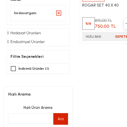
ROGAR SET 40 X 40
hirdavatgani
890,00 TL
%16
750,00 TL
Hırdavat Ürünleri
HIZLI BAK
SEPETE
Endüstriyel Ürünler
Filtre Seçenekleri
İndirimli Ürünler (1)
Hızlı Arama
Hızlı Ürün Arama
Ara