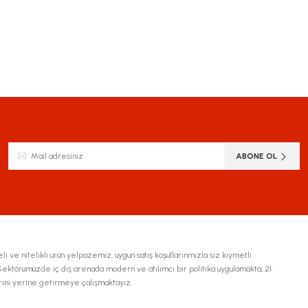
ABONE OL
li ve nitelikli ürün yelpazemiz, uygun satış koşullarınmızla siz kıymetli
ktörümüzde iç dış arenada modern ve atılımcı bir politika uygulamakta, 21.
erini yerine getirmeye çalışmaktayız.