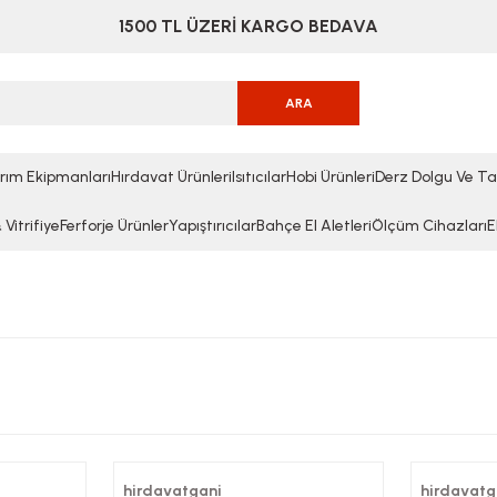
1500 TL ÜZERİ KARGO BEDAVA
ARA
rım Ekipmanları
Hırdavat Ürünleri
Isıtıcılar
Hobi Ürünleri
Derz Dolgu Ve Ta
Vitrifiye
Ferforje Ürünler
Yapıştırıcılar
Bahçe El Aletleri
Ölçüm Cihazları
E
hirdavatgani
hirdavatg