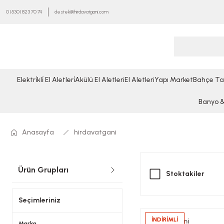
0 (530) 823 70 74
destek@hirdavatgani.com
Elektri̇kli̇ El Aletleri̇
Akülü El Aletleri
El Aletleri
Yapı Market
Bahçe Ta
Banyo & 
Anasayfa
hirdavatgani
Ürün Grupları
Stoktakiler
Seçimleriniz
İNDİRİMLİ
hirdavatgani
Marka