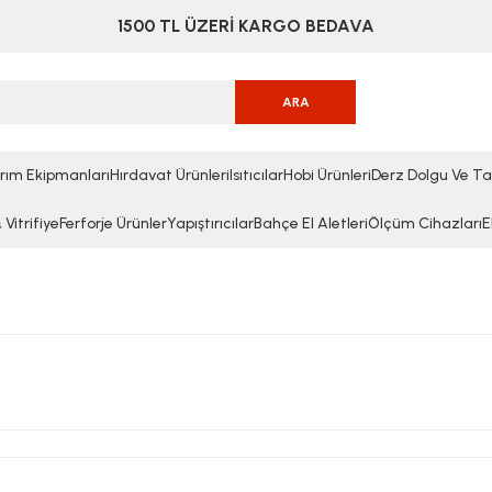
1500 TL ÜZERİ KARGO BEDAVA
ARA
rım Ekipmanları
Hırdavat Ürünleri
Isıtıcılar
Hobi Ürünleri
Derz Dolgu Ve Ta
Vitrifiye
Ferforje Ürünler
Yapıştırıcılar
Bahçe El Aletleri
Ölçüm Cihazları
E