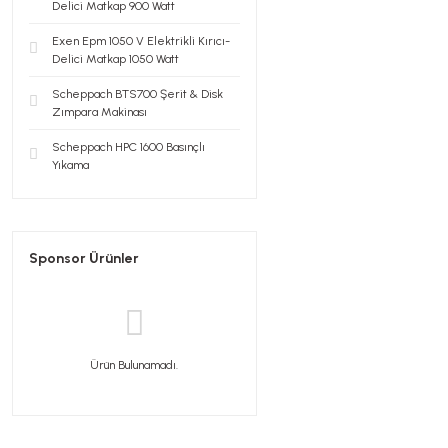
Delici Matkap 900 Watt
Exen Epm 1050 V Elektrikli Kırıcı-
Delici Matkap 1050 Watt
Scheppach BTS700 Şerit & Disk
Zımpara Makinası
Scheppach HPC 1600 Basınçlı
Yıkama
Sponsor Ürünler
Ürün Bulunamadı.