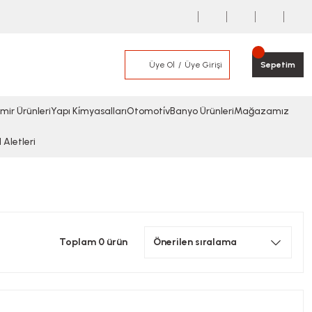
Üye Ol
Üye Girişi
Sepetim
mir Ürünleri
Yapı Ki̇myasalları
Otomoti̇v
Banyo Ürünleri
Mağazamız
l Aletleri
Toplam 0 ürün