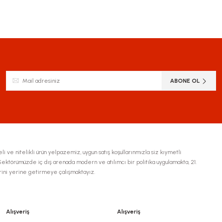
ABONE OL
li ve nitelikli ürün yelpazemiz, uygun satış koşullarınmızla siz kıymetli
ktörümüzde iç dış arenada modern ve atılımcı bir politika uygulamakta, 21.
erini yerine getirmeye çalışmaktayız.
Alışveriş
Alışveriş