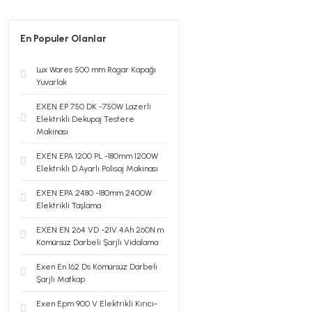
En Populer Olanlar
Lux Wares 500 mm Rögar Kapağı
Yuvarlak
EXEN EP 750 DK -750W Lazerli
Elektrikli Dekupaj Testere
Makinası
EXEN EPA 1200 PL -180mm 1200W
Elektrikli D.Ayarlı Polisaj Makinası
EXEN EPA 2480 -180mm 2400W
Elektrikli Taşlama
EXEN EN 264 VD -21V 4Ah 260N.m
Kömürsüz Darbeli Şarjlı Vidalama
Exen En 162 Ds Kömürsüz Darbeli
Şarjlı Matkap
Exen Epm 900 V Elektrikli Kırıcı-