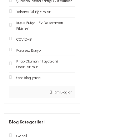
Şiirlerin İnsana Kattığı Güzellikler
Yabancı Dil Eğitimleri
Küçük Bütçeli Ev Dekorasyan
Fikirleri
COVİD-19
Kusursuz Banyo
Kitap Okumanın Faydaları/
Önerilerimiz
test blog yazısı
Tüm Bloglar
Blog Kategorileri
Genel