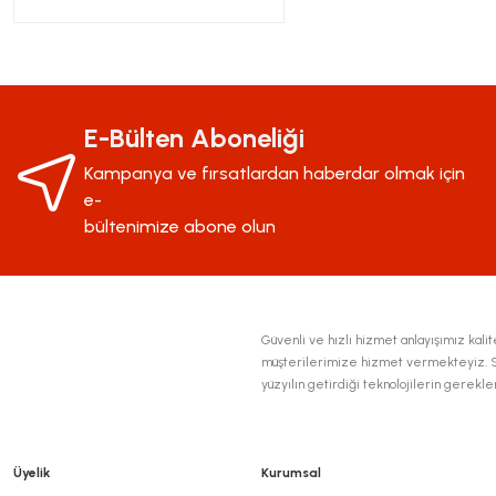
E-Bülten Aboneliği
Kampanya ve fırsatlardan haberdar olmak için
e-
bültenimize abone olun
Güvenli ve hızlı hizmet anlayışımız kalite
müşterilerimize hizmet vermekteyiz. Se
yüzyılın getirdiği teknolojilerin gerekl
Üyelik
Kurumsal