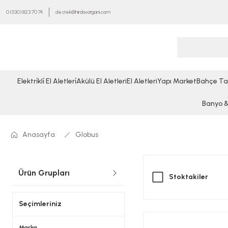
0 (530) 823 70 74
destek@hirdavatgani.com
Elektri̇kli̇ El Aletleri̇
Akülü El Aletleri
El Aletleri
Yapı Market
Bahçe Ta
Banyo & 
Anasayfa
Globus
Ürün Grupları
Stoktakiler
Seçimleriniz
Marka