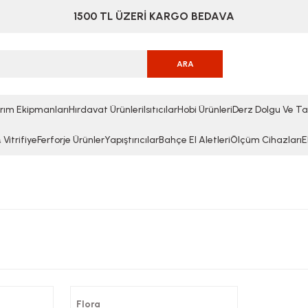
1500 TL ÜZERİ KARGO BEDAVA
ARA
rım Ekipmanları
Hırdavat Ürünleri
Isıtıcılar
Hobi Ürünleri
Derz Dolgu Ve Ta
Vitrifiye
Ferforje Ürünler
Yapıştırıcılar
Bahçe El Aletleri
Ölçüm Cihazları
E
Flora