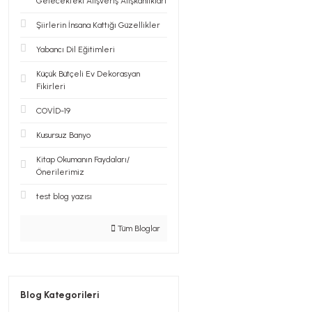
Gelecekteki Alışveriş Alışkanlıkları
Şiirlerin İnsana Kattığı Güzellikler
Yabancı Dil Eğitimleri
Küçük Bütçeli Ev Dekorasyan
Fikirleri
COVİD-19
Kusursuz Banyo
Kitap Okumanın Faydaları/
Önerilerimiz
test blog yazısı
Tüm Bloglar
Blog Kategorileri