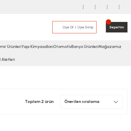
Üye Ol
Üye Girişi
Sepetim
mir Ürünleri
Yapı Ki̇myasalları
Otomoti̇v
Banyo Ürünleri
Mağazamız
l Aletleri
Toplam 2 ürün