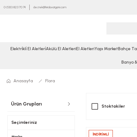
0 (530) 823 70 74
destek@hirdavatgani.com
Elektri̇kli̇ El Aletleri̇
Akülü El Aletleri
El Aletleri
Yapı Market
Bahçe Ta
Banyo & 
Anasayfa
Flora
Ürün Grupları
Stoktakiler
Seçimleriniz
İNDİRİMLİ
Flora
Marka