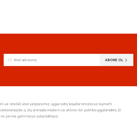
ABONE OL
li ve nitelikli ürün yelpazemiz, uygun satış koşullarınmızla siz kıymetli
ktörümüzde iç dış arenada modern ve atılımcı bir politika uygulamakta, 21.
erini yerine getirmeye çalışmaktayız.