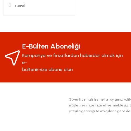
Genel
E-Bülten Aboneliği
Kampanya ve fırsatlardan haberdar olmak için
e-
bültenimize abone olun
Güvenli ve hızlı hizmet anlayışımız kalite
müşterilerimize hizmet vermekteyiz. Se
yüzyılın getirdiği teknolojilerin gerekl