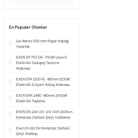
En Populer Olanlar
Lux Wares 500 mm Rögar Kapağı
Yuvarlak
EXEN EP 750 DK -750W Lazerli
Elektrikli Dekupaj Testere
Makinası
EXEN EPA 1200 PL -180mm 1200W
Elektrikli D.Ayarlı Polisaj Makinası
EXEN EPA 2480 -180mm 2400W
Elektrikli Taşlama
EXEN EN 264 VD -21V 4Ah 260N.m
Kömürsüz Darbeli Şarjlı Vidalama
Exen En 162 Ds Kömürsüz Darbeli
Şarjlı Matkap