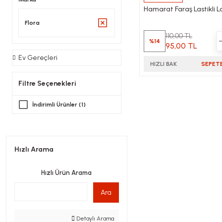
Hamarat Faraş Lastikli L
Flora
110,00 TL
%14
95,00 TL
Ev Gereçleri
HIZLI BAK
SEPETE
Filtre Seçenekleri
İndirimli Ürünler (1)
Hızlı Arama
Hızlı Ürün Arama
Ara
Detaylı Arama