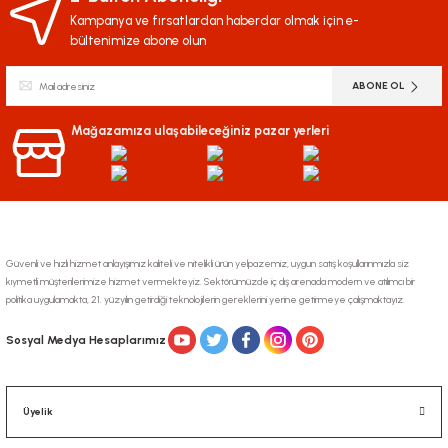
Kampanya ve fırsatlardan haberdar olmak için e-
bültenimize abone olun
ABONE OL
Mağazamıza ulaşabileceğiniz pazar yerleri
Güvenli ve hızlı hizmet anlayışımız kaliteli ve nitelikli ürün yelpazemiz, uygun satış koşullarınmızla siz
kıymetli müşterilerimize hizmet vermekteyiz. Sektörümüzde iç dış arenada modern ve atılımcı bir
politika uygulamakta, 21. yüzyılın getirdiği teknolojilerin gereklerini yerine getirmeye çalışmaktayız.
Sosyal Medya Hesaplarımız
Üyelik