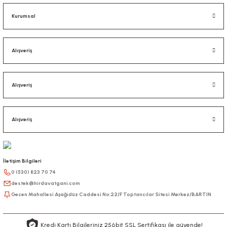
Kurumsal
Alışveriş
Alışveriş
Alışveriş
İletişim Bilgileri
0 (530) 823 70 74
destek@hirdavatgani.com
Gecen Mahallesi Aşağıdüz Caddesi No:22/F Toptancılar Sitesi Merkez/BARTIN
Kredi Kartı Bilgileriniz 256bit SSL Sertifikası ile güvende!