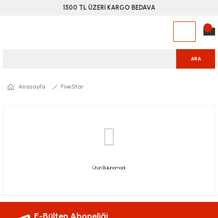
1500 TL ÜZERİ KARGO BEDAVA
ARA
Anasayfa
FiveStar
Ürün Bulunamadı.
E-Bülten Aboneliği